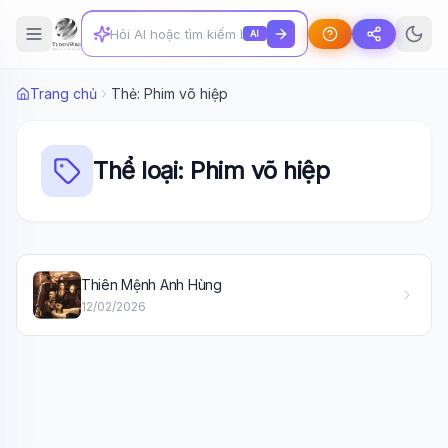
AI
Trang chủ
Thẻ: Phim võ hiệp
Thể loại: Phim võ hiệp
Wiki Trợ Lý
🤖
Thiên Mệnh Anh Hùng
Sẵn sàng hỗ trợ
12/02/2026
🎓
Xin chào!