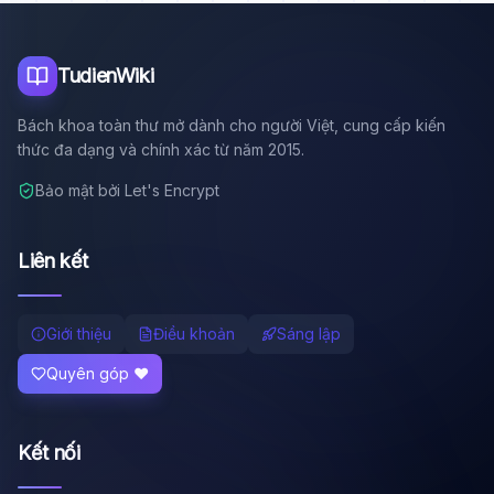
Tôi là trợ lý AI của TuDienWiki. Hãy hỏi tôi bất kỳ điều gì
về các bài viết trên Wiki!
🪐 Sao Mộc là gì?
TudienWiki
📚 Lịch sử Việt Nam
Bách khoa toàn thư mở dành cho người Việt, cung cấp kiến
🔬 Albert Einstein
thức đa dạng và chính xác từ năm 2015.
Bảo mật bởi Let's Encrypt
Liên kết
Giới thiệu
Điều khoản
Sáng lập
Quyên góp ❤️
Kết nối