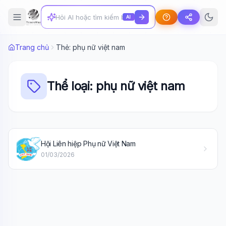
AI
Trang chủ
Thẻ: phụ nữ việt nam
Thể loại: phụ nữ việt nam
Wiki Trợ Lý
🤖
Hội Liên hiệp Phụ nữ Việt Nam
Sẵn sàng hỗ trợ
01/03/2026
🎓
Xin chào!