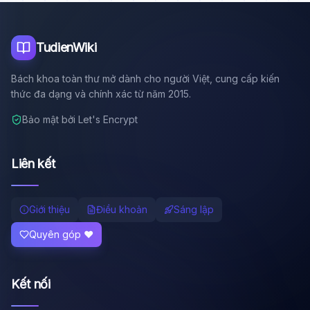
Tôi là trợ lý AI của TuDienWiki. Hãy hỏi tôi bất kỳ điều gì
về các bài viết trên Wiki!
🪐 Sao Mộc là gì?
TudienWiki
📚 Lịch sử Việt Nam
Bách khoa toàn thư mở dành cho người Việt, cung cấp kiến
🔬 Albert Einstein
thức đa dạng và chính xác từ năm 2015.
Bảo mật bởi Let's Encrypt
Liên kết
Giới thiệu
Điều khoản
Sáng lập
Quyên góp ❤️
Kết nối