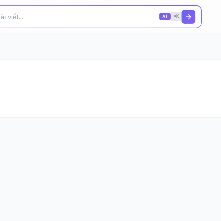
AI
⌘K