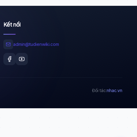
Kết nối
Wiki Trợ Lý
🤖
Sẵn sàng hỗ trợ
admin@tudienwiki.com
🎓
Xin chào!
Tôi là trợ lý AI của TuDienWiki. Hãy hỏi tôi bất kỳ
Đối tác:
nhac.vn
điều gì về các bài viết trên Wiki!
🪐 Sao Mộc là gì?
📚 Lịch sử Việt Nam
🔬 Albert Einstein