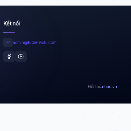
Kết nối
Wiki Trợ Lý
🤖
Sẵn sàng hỗ trợ
admin@tudienwiki.com
🎓
Xin chào!
Tôi là trợ lý AI của TuDienWiki. Hãy hỏi tôi bất kỳ
Đối tác:
nhac.vn
điều gì về các bài viết trên Wiki!
🪐 Sao Mộc là gì?
📚 Lịch sử Việt Nam
🔬 Albert Einstein