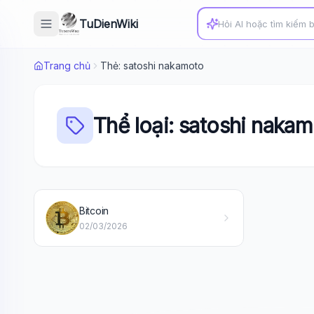
TuDienWiki
Trang chủ
Thẻ: satoshi nakamoto
Thể loại: satoshi naka
Bitcoin
02/03/2026