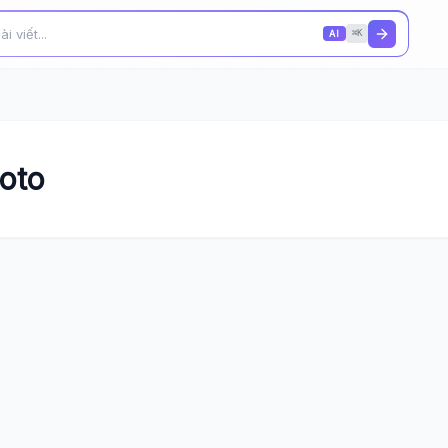
AI
⌘K
moto