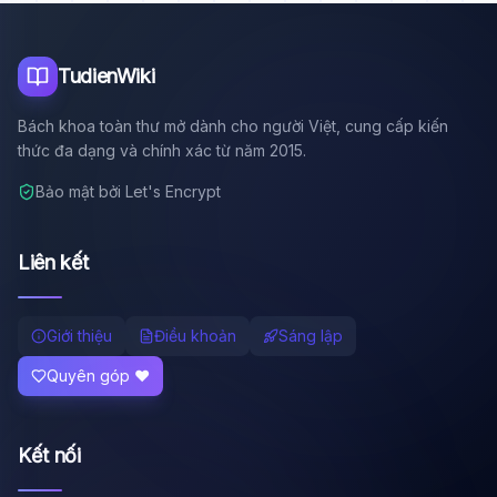
Tôi là trợ lý AI của TuDienWiki. Hãy hỏi tôi bất kỳ điều gì
về các bài viết trên Wiki!
🪐 Sao Mộc là gì?
TudienWiki
📚 Lịch sử Việt Nam
Bách khoa toàn thư mở dành cho người Việt, cung cấp kiến
🔬 Albert Einstein
thức đa dạng và chính xác từ năm 2015.
Bảo mật bởi Let's Encrypt
Liên kết
Giới thiệu
Điều khoản
Sáng lập
Quyên góp ❤️
Kết nối