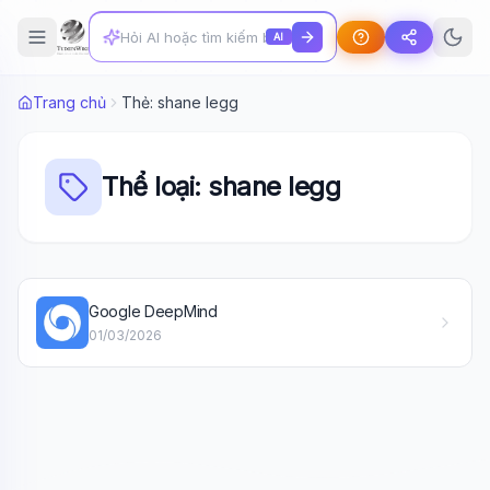
AI
Trang chủ
Thẻ: shane legg
Thể loại: shane legg
Wiki Trợ Lý
🤖
Google DeepMind
Sẵn sàng hỗ trợ
01/03/2026
🎓
Xin chào!