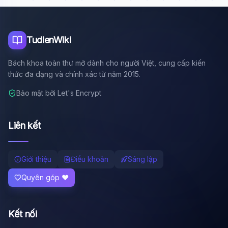
Tôi là trợ lý AI của TuDienWiki. Hãy hỏi tôi bất kỳ điều gì
về các bài viết trên Wiki!
🪐 Sao Mộc là gì?
TudienWiki
📚 Lịch sử Việt Nam
Bách khoa toàn thư mở dành cho người Việt, cung cấp kiến
🔬 Albert Einstein
thức đa dạng và chính xác từ năm 2015.
Bảo mật bởi Let's Encrypt
Liên kết
Giới thiệu
Điều khoản
Sáng lập
Quyên góp ❤️
Kết nối