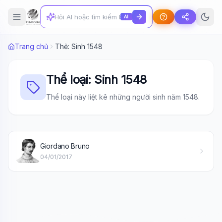
AI
Trang chủ
Thẻ: Sinh 1548
Thể loại: Sinh 1548
Thể loại này liệt kê những người sinh năm 1548.
Wiki Trợ Lý
🤖
Sẵn sàng hỗ trợ
Giordano Bruno
04/01/2017
🎓
Xin chào!