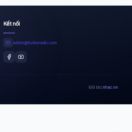
Kết nối
Wiki Trợ Lý
🤖
Sẵn sàng hỗ trợ
admin@tudienwiki.com
🎓
Xin chào!
Tôi là trợ lý AI của TuDienWiki. Hãy hỏi tôi bất kỳ
Đối tác:
nhac.vn
điều gì về các bài viết trên Wiki!
🪐 Sao Mộc là gì?
📚 Lịch sử Việt Nam
🔬 Albert Einstein