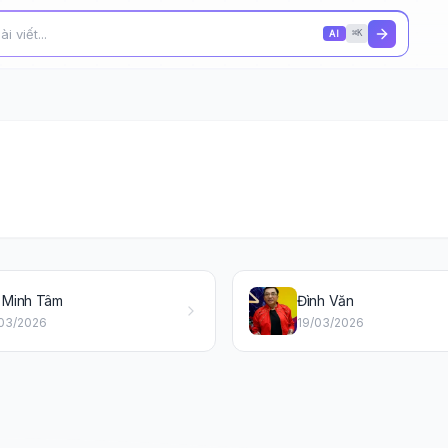
AI
⌘K
 Minh Tâm
Đình Văn
/03/2026
19/03/2026