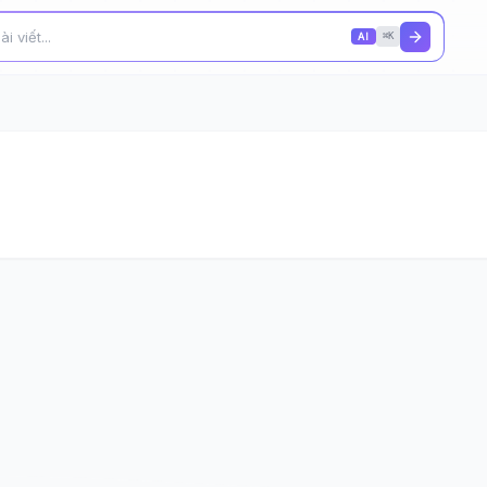
AI
⌘K