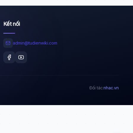
Kết nối
Wiki Trợ Lý
🤖
Sẵn sàng hỗ trợ
admin@tudienwiki.com
🎓
Xin chào!
Tôi là trợ lý AI của TuDienWiki. Hãy hỏi tôi bất kỳ
Đối tác:
nhac.vn
điều gì về các bài viết trên Wiki!
🪐 Sao Mộc là gì?
📚 Lịch sử Việt Nam
🔬 Albert Einstein