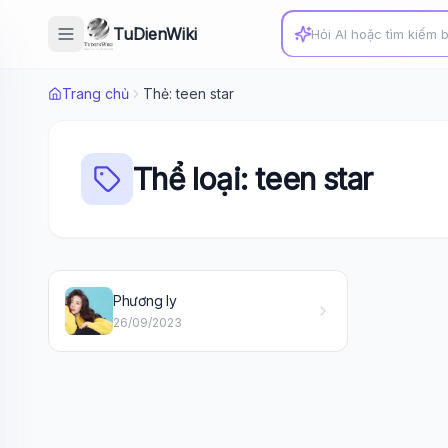
TuDienWiki
Trang chủ
Thẻ: teen star
Thể loại: teen star
Phương ly
26/09/2023