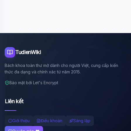
Xin chào!
Tôi là trợ lý AI của TuDienWiki. Hãy hỏi tôi bất kỳ điều gì
về các bài viết trên Wiki!
🪐 Sao Mộc là gì?
📚 Lịch sử Việt Nam
🔬 Albert Einstein
TudienWiki
Bách khoa toàn thư mở dành cho người Việt, cung cấp kiến
thức đa dạng và chính xác từ năm 2015.
Bảo mật bởi Let's Encrypt
Liên kết
Giới thiệu
Điều khoản
Sáng lập