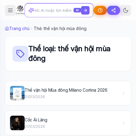
AI
Trang chủ
Thẻ: thế vận hội mùa đông
Thể loại: thế vận hội mùa
đông
Wiki Trợ Lý
🤖
Thế vận hội Mùa đông Milano Cortina 2026
Sẵn sàng hỗ trợ
01/03/2026
🎓
Cốc Ái Lăng
01/03/2026