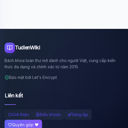
Xin chào!
Tôi là trợ lý AI của TuDienWiki. Hãy hỏi tôi bất kỳ điều gì
về các bài viết trên Wiki!
🪐 Sao Mộc là gì?
📚 Lịch sử Việt Nam
🔬 Albert Einstein
TudienWiki
Bách khoa toàn thư mở dành cho người Việt, cung cấp kiến
thức đa dạng và chính xác từ năm 2015.
Bảo mật bởi Let's Encrypt
Liên kết
Giới thiệu
Điều khoản
Sáng lập
Quyên góp ❤️