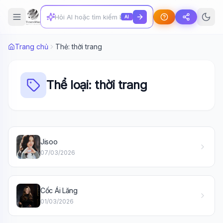
AI
Trang chủ
Thẻ: thời trang
Thể loại: thời trang
Jisoo
Wiki Trợ Lý
🤖
07/03/2026
Sẵn sàng hỗ trợ
Cốc Ái Lăng
🎓
01/03/2026