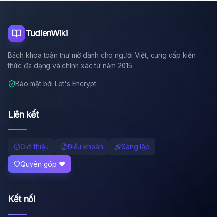
Tôi là trợ lý AI của TuDienWiki. Hãy hỏi tôi bất kỳ điều gì
về các bài viết trên Wiki!
🪐 Sao Mộc là gì?
TudienWiki
📚 Lịch sử Việt Nam
Bách khoa toàn thư mở dành cho người Việt, cung cấp kiến
🔬 Albert Einstein
thức đa dạng và chính xác từ năm 2015.
Bảo mật bởi Let's Encrypt
Liên kết
Giới thiệu
Điều khoản
Sáng lập
Quyên góp ❤️
Kết nối