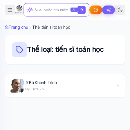
AI
Trang chủ
Thẻ: tiến sĩ toán học
Thể loại: tiến sĩ toán học
Wiki Trợ Lý
🤖
Lê Bá Khánh Trình
Sẵn sàng hỗ trợ
03/03/2026
🎓
Xin chào!