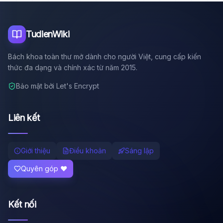
Tôi là trợ lý AI của TuDienWiki. Hãy hỏi tôi bất kỳ điều gì
về các bài viết trên Wiki!
🪐 Sao Mộc là gì?
TudienWiki
📚 Lịch sử Việt Nam
Bách khoa toàn thư mở dành cho người Việt, cung cấp kiến
🔬 Albert Einstein
thức đa dạng và chính xác từ năm 2015.
Bảo mật bởi Let's Encrypt
Liên kết
Giới thiệu
Điều khoản
Sáng lập
Quyên góp ❤️
Kết nối