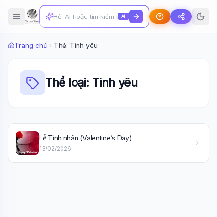
AI
Trang chủ
Thẻ: Tình yêu
Thể loại: Tình yêu
Wiki Trợ Lý
🤖
Lễ Tình nhân (Valentine’s Day)
Sẵn sàng hỗ trợ
13/02/2026
🎓
Xin chào!