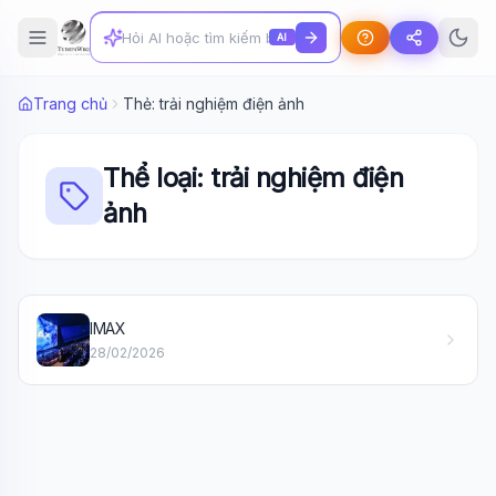
AI
Trang chủ
Thẻ: trải nghiệm điện ảnh
Thể loại: trải nghiệm điện
ảnh
Wiki Trợ Lý
🤖
Sẵn sàng hỗ trợ
IMAX
28/02/2026
🎓
Xin chào!