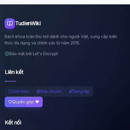
Tôi là trợ lý AI của TuDienWiki. Hãy hỏi tôi bất kỳ điều gì
về các bài viết trên Wiki!
🪐 Sao Mộc là gì?
TudienWiki
📚 Lịch sử Việt Nam
Bách khoa toàn thư mở dành cho người Việt, cung cấp kiến
🔬 Albert Einstein
thức đa dạng và chính xác từ năm 2015.
Bảo mật bởi Let's Encrypt
Liên kết
Giới thiệu
Điều khoản
Sáng lập
Quyên góp ❤️
Kết nối