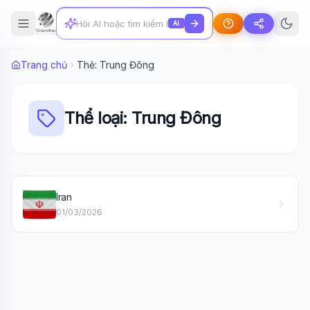
AI
Trang chủ
Thẻ: Trung Đông
Thể loại: Trung Đông
Wiki Trợ Lý
🤖
Iran
Sẵn sàng hỗ trợ
01/03/2026
🎓
Xin chào!