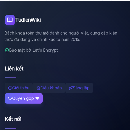
Tôi là trợ lý AI của TuDienWiki. Hãy hỏi tôi bất kỳ điều gì
về các bài viết trên Wiki!
🪐 Sao Mộc là gì?
TudienWiki
📚 Lịch sử Việt Nam
Bách khoa toàn thư mở dành cho người Việt, cung cấp kiến
🔬 Albert Einstein
thức đa dạng và chính xác từ năm 2015.
Bảo mật bởi Let's Encrypt
Liên kết
Giới thiệu
Điều khoản
Sáng lập
Quyên góp ❤️
Kết nối