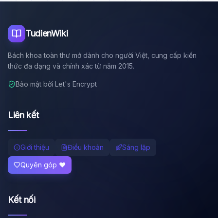
Tôi là trợ lý AI của TuDienWiki. Hãy hỏi tôi bất kỳ điều gì
về các bài viết trên Wiki!
🪐 Sao Mộc là gì?
TudienWiki
📚 Lịch sử Việt Nam
Bách khoa toàn thư mở dành cho người Việt, cung cấp kiến
🔬 Albert Einstein
thức đa dạng và chính xác từ năm 2015.
Bảo mật bởi Let's Encrypt
Liên kết
Giới thiệu
Điều khoản
Sáng lập
Quyên góp ❤️
Kết nối