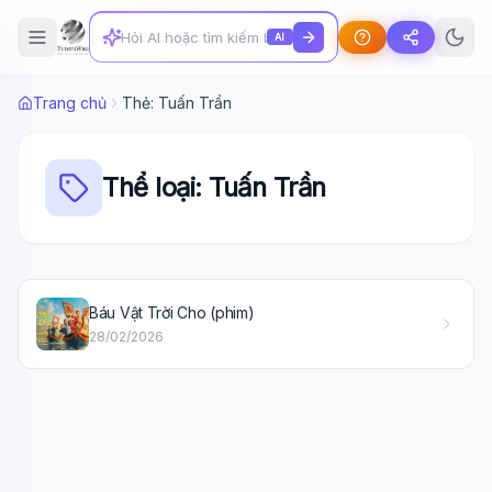
AI
Trang chủ
Thẻ: Tuấn Trần
Thể loại: Tuấn Trần
Wiki Trợ Lý
🤖
Báu Vật Trời Cho (phim)
Sẵn sàng hỗ trợ
28/02/2026
🎓
Xin chào!