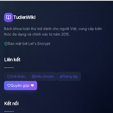
Tôi là trợ lý AI của TuDienWiki. Hãy hỏi tôi bất kỳ điều gì
về các bài viết trên Wiki!
🪐 Sao Mộc là gì?
TudienWiki
📚 Lịch sử Việt Nam
Bách khoa toàn thư mở dành cho người Việt, cung cấp kiến
🔬 Albert Einstein
thức đa dạng và chính xác từ năm 2015.
Bảo mật bởi Let's Encrypt
Liên kết
Giới thiệu
Điều khoản
Sáng lập
Quyên góp ❤️
Kết nối