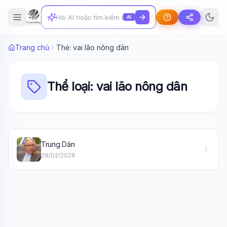
AI
Trang chủ
Thẻ: vai lão nông dân
Thể loại: vai lão nông dân
Wiki Trợ Lý
🤖
Trung Dân
Sẵn sàng hỗ trợ
28/02/2026
🎓
Xin chào!