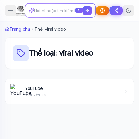
AI
Trang chủ
Thẻ: viral video
Thể loại: viral video
Wiki Trợ Lý
🤖
YouTube
Sẵn sàng hỗ trợ
28/02/2026
🎓
Xin chào!