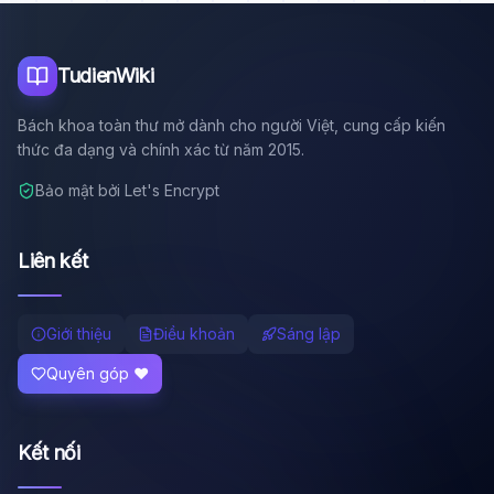
Tôi là trợ lý AI của TuDienWiki. Hãy hỏi tôi bất kỳ điều gì
về các bài viết trên Wiki!
🪐 Sao Mộc là gì?
TudienWiki
📚 Lịch sử Việt Nam
Bách khoa toàn thư mở dành cho người Việt, cung cấp kiến
🔬 Albert Einstein
thức đa dạng và chính xác từ năm 2015.
Bảo mật bởi Let's Encrypt
Liên kết
Giới thiệu
Điều khoản
Sáng lập
Quyên góp ❤️
Kết nối