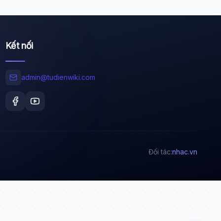
Kết nối
Wiki Trợ Lý
🤖
Sẵn sàng hỗ trợ
admin@tudienwiki.com
🎓
Xin chào!
Tôi là trợ lý AI của TuDienWiki. Hãy hỏi tôi bất kỳ
điều gì về các bài viết trên Wiki!
Đối tác:
nhac.vn
🪐 Sao Mộc là gì?
📚 Lịch sử Việt Nam
🔬 Albert Einstein