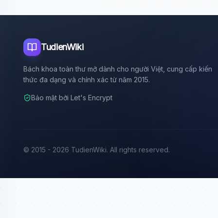
TudienWiki
Bách khoa toàn thư mở dành cho người Việt, cung cấp kiến
thức đa dạng và chính xác từ năm 2015.
Bảo mật bởi Let's Encrypt
© 2015 - 2026 TudienWiki. All rights reserved.