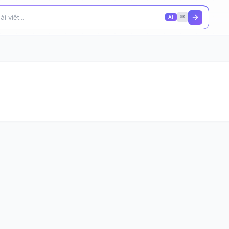
AI
⌘K