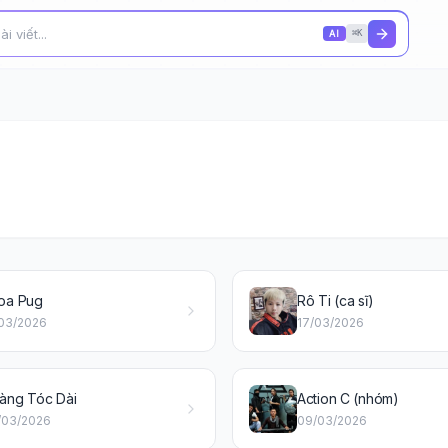
AI
⌘K
oa Pug
Rô Ti (ca sĩ)
/03/2026
17/03/2026
àng Tóc Dài
Action C (nhóm)
/03/2026
09/03/2026