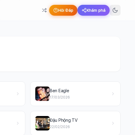
Hỏi Đáp
Khám phá
Ben Eagle
17/03/2026
Đậu Phộng TV
22/02/2026