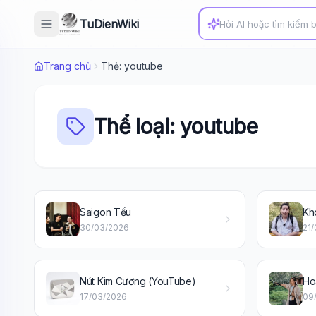
TuDienWiki
Trang chủ
Thẻ: youtube
Thể loại: youtube
Saigon Tếu
Kh
30/03/2026
21
Nút Kim Cương (YouTube)
Ho
17/03/2026
09