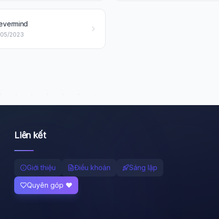
evermind
/05/2023
Liên kết
Giới thiệu
Điều khoản
Sáng lập
Quyên góp ❤️