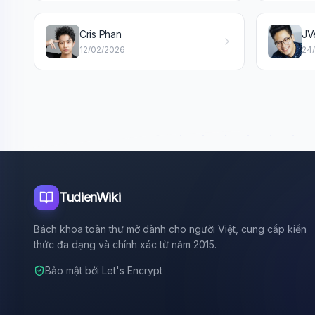
Cris Phan
JV
12/02/2026
24
TudienWiki
Bách khoa toàn thư mở dành cho người Việt, cung cấp kiến
thức đa dạng và chính xác từ năm 2015.
Bảo mật bởi Let's Encrypt