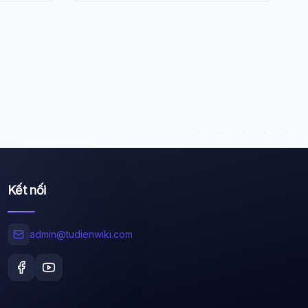
Wiki Trợ Lý
🤖
Sẵn sàng hỗ trợ
🎓
Xin chào!
Kết nối
Tôi là trợ lý AI của TuDienWiki. Hãy hỏi tôi bất kỳ
điều gì về các bài viết trên Wiki!
admin@tudienwiki.com
🪐 Sao Mộc là gì?
📚 Lịch sử Việt Nam
🔬 Albert Einstein