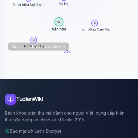
Vũ Hạ
Danh hiệu Nghệ sĩ...
📂
📄
Văn hóa
Trạm Dừng Cảm Xúc
📄
Trò Xuân Phả
Ctrl + cuộn để phóng to/thu nhỏ
📄
Trác Thúy Miêu
TudienWiki
Bách khoa toàn thư mở dành cho người Việt, cung cấp kiến
thức đa dạng và chính xác từ năm 2015.
Bảo mật bởi Let's Encrypt