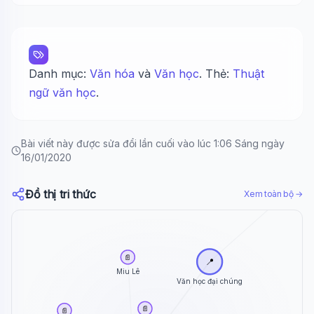
Danh mục:
Văn hóa
và
Văn học
. Thẻ:
Thuật
ngữ văn học
.
Bài viết này được sửa đổi lần cuối vào lúc 1:06 Sáng ngày
16/01/2020
Đồ thị tri thức
Xem toàn bộ →
🏷️
Thuật ngữ văn h
📄
📍
Miu Lê
Văn học đại chúng
📄
📄