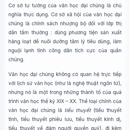
Cơ sở tư tưởng của văn học đại chúng là chủ
nghĩa thực dụng. Cơ sở xã hội của văn học đại
chúng là chính sách nhượng bộ đối với lớp thị
dân tầm thường : dùng phương tiện sản xuất
hàng loạt để nuôi dưỡng tâm lý tiêu dùng, làm
Wiki Trợ Lý
🤖
Sẵn sàng hỗ trợ
nguội lạnh tính công dân tích cực của quần
chúng.
🎓
Văn học đại chúng không có quan hệ trực tiếp
với lịch sử văn học (như là nghệ thuật ngôn từ),
Xin chào!
nhưng nó là một trong những thành tố của quá
Tôi là trợ lý AI của TuDienWiki. Hãy hỏi tôi bất kỳ điều gì
về các bài viết trên Wiki!
trình văn học thế kỷ XIX – XX. Thể loại chính của
văn học đại chúng là
tiểu thuyết
(tiểu thuyết
🪐 Sao Mộc là gì?
tình, tiểu thuyết phiêu lưu, tiểu thuyết kinh dị,
📚 Lịch sử Việt Nam
tiểu thuyết về đám người quyền quý), đi kèm
🔬 Albert Einstein