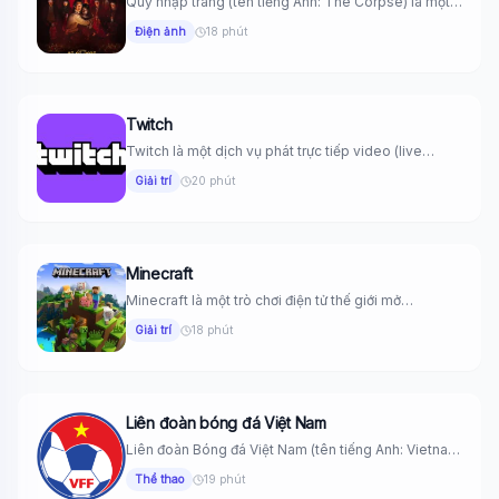
Quỷ nhập tràng (tên tiếng Anh: The Corpse) là một
bộ phim...
Điện ảnh
18 phút
Twitch
Twitch là một dịch vụ phát trực tiếp video (live
streaming) hàng...
Giải trí
20 phút
Minecraft
Minecraft là một trò chơi điện tử thế giới mở
(sandbox game)...
Giải trí
18 phút
Liên đoàn bóng đá Việt Nam
Liên đoàn Bóng đá Việt Nam (tên tiếng Anh: Vietnam
Football Federation,...
Thể thao
19 phút