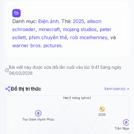
Danh mục:
Điện ảnh
. Thẻ:
2025
,
allison
schroeder
,
minecraft
,
mojang studios
,
peter
sollett
,
phim chuyển thể
,
rob mcelhenney
, và
warner bros. pictures
.
Bài viết này được sửa đổi lần cuối vào lúc 9:41 Sáng ngày
06/03/2026
🏷️
minecraft
Đồ thị tri thức
Xem toàn bộ →
📄
Heo 5 móng (phim)
🏷️
📄
2025
Trại Giam Hạnh Phúc
📄
Trần Ngọc V