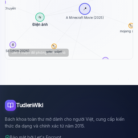
📄
ạc Chuyên
📍
📂
A Minecraft Movie (2025)
Điện ảnh
🏷️
mojang stud
📄
🏷️
ùm Sò (phim 2026)
peter sollett
Ctrl + cuộn để phóng to/thu nhỏ
📄
Dưới Bóng Điện Hạ...
🏷️
allison schroeder
TudienWiki
Bách khoa toàn thư mở dành cho người Việt, cung cấp kiến
thức đa dạng và chính xác từ năm 2015.
Bảo mật bởi Let's Encrypt