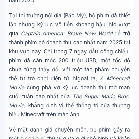
năm 2025.
Tại thị trường nội địa (Bắc Mỹ), bộ phim đã thiết
lập những kỷ lục vô tiền khoáng hậu. Nó vượt
qua
Captain America: Brave New World
để trở
thành phim có doanh thu cao nhất năm 2025 tại
khu vực này. Chỉ trong 7 ngày đầu công chiếu,
phim đã cán mốc 200 triệu USD, một tốc độ
chưa từng thấy đối với một tác phẩm chuyển
thể từ trò chơi điện tử. Ngoài ra,
A Minecraft
Movie
cũng phá vỡ kỷ lục doanh thu mở màn
cuối tuần cao nhất của
The Super Mario Bros.
Movie
, khẳng định vị thế thống trị của thương
hiệu Minecraft trên màn ảnh.
Về mặt đánh giá chuyên môn, bộ phim gây ra
một sự chia rẽ thú vị giữa giới phê bình và khán