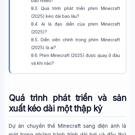
bao nhiêu?
8.3. Quá trình phát triển phim Minecraft
(2025) kéo dài bao lâu?
🎓
8.4. Ai là đạo diễn của phim Minecraft
(2025)?
Xin chào!
8.5. Diễn viên chính trong phim Minecraft
Tôi là trợ lý AI của TuDienWiki. Hãy hỏi tôi bất kỳ điều gì
(2025) là ai?
về các bài viết trên Wiki!
8.6. Phim Minecraft (2025) được quay ở đâu
và khi nào?
🪐 Sao Mộc là gì?
📚 Lịch sử Việt Nam
🔬 Albert Einstein
Quá trình phát triển và sản
xuất kéo dài một thập kỷ
Dự án chuyển thể Minecraft sang điện ảnh là
một trong những hành trình dài hơi và đầy thử