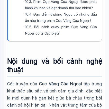
10.3. Phim Cục Vàng Của Ngoại được phát
hành khi nào và đạt doanh thu bao nhiêu?
10.4. Đạo diễn Khương Ngọc có những dấu
ấn nào trong phim Cục Vàng Của Ngoại?
10.5. Bối cảnh quay phim Cục Vàng Của
Ngoại có gì đặc biệt?
Wiki Trợ Lý
🤖
Sẵn sàng hỗ trợ
Nội dung và bối cảnh nghệ
thuật
🎓
Cốt truyện của
Cục Vàng Của Ngoại
tập trung
khai thác sâu sắc về tình cảm gia đình, đặc biệt
Xin chào!
là mối quan hệ gắn kết giữa bà cháu trong bối
Tôi là trợ lý AI của TuDienWiki. Hãy hỏi tôi bất kỳ điều gì
về các bài viết trên Wiki!
cảnh xã hội hiện đại. Nhân vật trung tâm của bộ