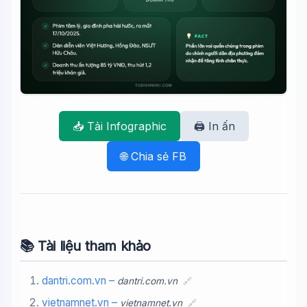
📥 Tải Infographic
🖨️ In ấn
🌐 Chia sẻ FB
📚 Tài liệu tham khảo
dantri.com.vn –
dantri.com.vn
🔗
vietnamnet.vn –
vietnamnet.vn
🔗