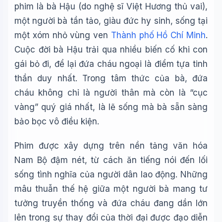
phim là bà Hậu (do nghệ sĩ Việt Hương thủ vai),
🪐 Sao Mộc là gì?
một người bà tần tảo, giàu đức hy sinh, sống tại
📚 Lịch sử Việt Nam
một xóm nhỏ vùng ven
Thành phố Hồ Chí Minh
.
🔬 Albert Einstein
Cuộc đời bà Hậu trải qua nhiều biến cố khi con
gái bỏ đi, để lại đứa cháu ngoại là điểm tựa tinh
thần duy nhất. Trong tâm thức của bà, đứa
cháu không chỉ là người thân mà còn là “cục
vàng” quý giá nhất, là lẽ sống mà bà sẵn sàng
bảo bọc vô điều kiện.
Phim được xây dựng trên nền tảng văn hóa
Nam Bộ đậm nét, từ cách ăn tiếng nói đến lối
sống tình nghĩa của người dân lao động. Những
mâu thuẫn thế hệ giữa một người bà mang tư
tưởng truyền thống và đứa cháu đang dần lớn
lên trong sự thay đổi của thời đại được đạo diễn