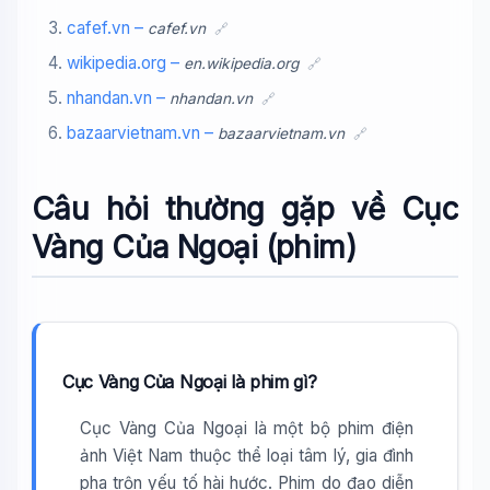
cafef.vn –
cafef.vn
🔗
wikipedia.org –
en.wikipedia.org
🔗
nhandan.vn –
nhandan.vn
🔗
bazaarvietnam.vn –
bazaarvietnam.vn
🔗
Câu hỏi thường gặp về Cục
Vàng Của Ngoại (phim)
Cục Vàng Của Ngoại là phim gì?
Cục Vàng Của Ngoại là một bộ phim điện
ảnh Việt Nam thuộc thể loại tâm lý, gia đình
pha trộn yếu tố hài hước. Phim do đạo diễn