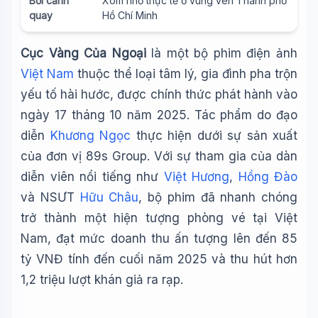
Bối cảnh
Xóm nhỏ thực tế ở vùng ven Thành phố
quay
Hồ Chí Minh
Cục Vàng Của Ngoại
là một bộ phim điện ảnh
Việt Nam
thuộc thể loại tâm lý, gia đình pha trộn
yếu tố hài hước, được chính thức phát hành vào
ngày 17 tháng 10 năm 2025. Tác phẩm do đạo
diễn
Khương Ngọc
thực hiện dưới sự sản xuất
của đơn vị 89s Group. Với sự tham gia của dàn
diễn viên nổi tiếng như
Việt Hương
,
Hồng Đào
và NSƯT
Hữu Châu
, bộ phim đã nhanh chóng
trở thành một hiện tượng phòng vé tại Việt
Nam, đạt mức doanh thu ấn tượng lên đến 85
tỷ VNĐ tính đến cuối năm 2025 và thu hút hơn
1,2 triệu lượt khán giả ra rạp.