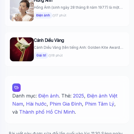
Hồng Ánh
Hồng Ánh (sinh ngày 28 tháng 8 năm 1977) là một
nữ...
Điện ảnh
17 phút
Cánh Diều Vàng
Cánh Diều Vàng (tên tiếng Anh: Golden Kite Awards)
là giải thưởng...
Giải trí
18 phút
Danh mục:
Điện ảnh
. Thẻ:
2025
,
Điện ảnh Việt
Nam
,
Hài hước
,
Phim Gia Đình
,
Phim Tâm Lý
,
và
Thành phố Hồ Chí Minh
.
Bài viết này được sửa đổi lần cuối vào lúc 11:30 Sáng ngày