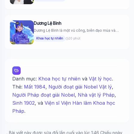
Dương Lệ Bình
Dương Lệ Bình là một vũ công, biên đạo múa và
nghệ...
Khoa học tự nhiên
20 phút
Danh mục:
Khoa học tự nhiên
và
Vật lý học
.
Thẻ:
Mất 1984
,
Người đoạt giải Nobel Vật lý
,
Người Pháp đoạt giải Nobel
,
Nhà vật lý Pháp
,
Sinh 1902
, và
Viện sĩ Viện Hàn lâm Khoa học
Pháp
.
🏷️
Bài viết này được sửa đổi lần cuối vào lúc 1:46 Chiều ngày
Sinh 1902