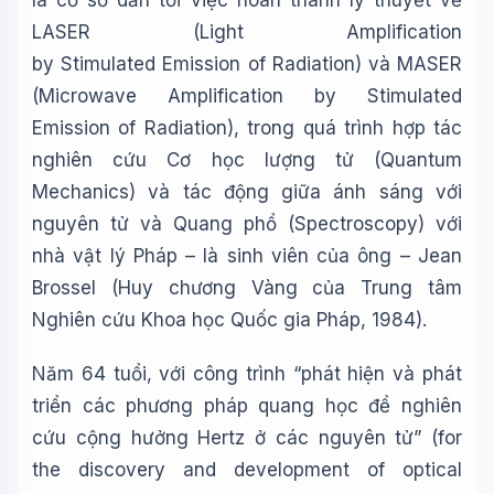
là cơ sở dẫn tới việc hoàn thành lý thuyết về
🎓
LASER (
L
ight Amplification
by Stimulated Emission of Radiation)
và MASER
Xin chào!
(
M
icrowave Amplification by Stimulated
Tôi là trợ lý AI của TuDienWiki. Hãy hỏi tôi bất kỳ điều gì
Emission of Radiation), trong quá trình hợp tác
về các bài viết trên Wiki!
nghiên cứu Cơ học lượng tử (Quantum
🪐 Sao Mộc là gì?
Mechanics) và tác động giữa ánh sáng với
📚 Lịch sử Việt Nam
nguyên tử và Quang phổ (Spectroscopy) với
🔬 Albert Einstein
nhà vật lý Pháp – là sinh viên của ông – Jean
Brossel
(
Huy chương Vàng của Trung tâm
Nghiên cứu Khoa học Quốc gia Pháp
, 1984).
Năm 64 tuổi, với công trình “phát hiện và phát
triển các phương pháp quang học để nghiên
cứu cộng hưởng Hertz ở các nguyên tử” (for
the discovery and development of optical