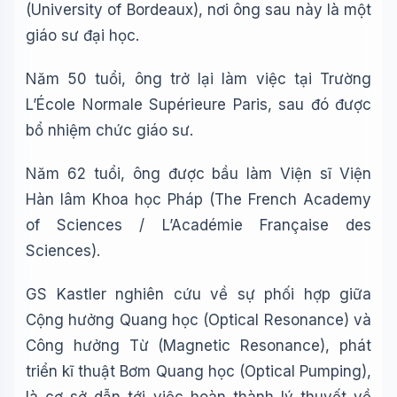
(University of Bordeaux), nơi ông sau này là một
giáo sư đại học.
Năm 50 tuổi, ông trở lại làm việc tại Trường
L’École Normale Supérieure Paris, sau đó được
bổ nhiệm chức giáo sư.
Năm 62 tuổi, ông được bầu làm Viện sĩ Viện
Hàn lâm Khoa học Pháp
(The
French Academy
of Sciences / L’Académie Française des
Sciences).
GS Kastler nghiên cứu về sự phối hợp giữa
Cộng hưởng Quang học (Optical Resonance) và
Wiki Trợ Lý
🤖
Công hưởng Từ (Magnetic Resonance), phát
Sẵn sàng hỗ trợ
triển kĩ thuật Bơm Quang học (Optical Pumping),