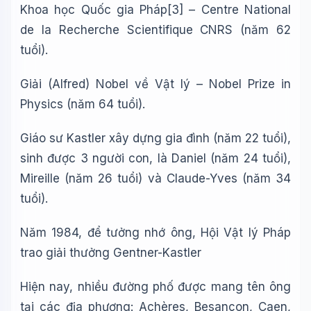
Khoa học Quốc gia Pháp
[3]
– Centre National
de la Recherche Scientifique
CNRS
(năm 62
tuổi)
.
Giải
(Alfred)
Nobel về Vật lý – Nobel Prize in
Physics (năm 64 tuổi).
Giáo sư Kastler xây dựng gia đình (năm 22 tuổi),
sinh được 3 người con, là Daniel (năm 24 tuổi),
Mireille (năm 26 tuổi) và Claude-Yves (năm 34
tuổi).
Năm 1984, để tưởng nhớ ông, Hội Vật lý Pháp
trao giải thưởng Gentner-Kastler
Hiện nay, nhiều đường phố được mang tên ông
tại các địa phương: Achères, Besançon, Caen,