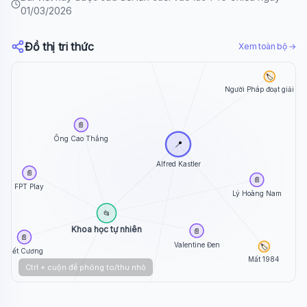
01/03/2026
🏷️
Đồ thị tri thức
Người đoạt giải Nobel Vật lý
Xem toàn bộ →
🏷️
Người Pháp đoạt giải No
📄
Ông Cao Thắng
📍
Alfred Kastler
📄
📄
FPT Play
Lý Hoàng Nam
📂
Khoa học tự nhiên
📄
📄
Valentine Đen
🏷️
Tiết Cương
Mất 1984
Ctrl + cuộn để phóng to/thu nhỏ
📄
🏷️
Galaxy Play