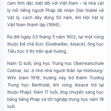
cảm tình đặc biệt đối với Việt Nam –
là
nhà vật
lý
nổi tiếng
người
Pháp
đã
nhận Giải Nobel về
Vật lý, cách đây đúng 50 năm, khi Hội Vật lý
Việt Nam thành lập (1966).
Ra đời ngày 0
3
tháng
5
năm
1902
,
tại
một vùng
thuộc Đế chế Đức (Guebwiller, Alsace), ô
ng học
T
iểu học ở thị trấn quê hương.
Năm 12 tuổi
,
ông học Trung học Oberrealschule
Colmar
, lúc
ở
nhờ
nhà người thân tại Horbourg-
Wihr (năm 1918, trường này trở thành Trường
Trung học Bartholdi, khi vùng Alsace trở lại
thuộc Pháp). Năm 17 tuổi, ông chuyển sang học
bằng tiếng Pháp và tốt nghiệp trung học năm 18
tuổi.