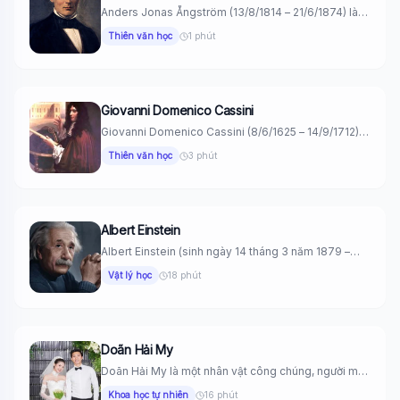
Anders Jonas Ångström (13/8/1814 – 21/6/1874) là
nhà vật lý thiên văn...
Thiên văn học
1 phút
Giovanni Domenico Cassini
Giovanni Domenico Cassini (8/6/1625 – 14/9/1712)
Nhà thiên văn, viện sĩ Viện...
Thiên văn học
3 phút
Albert Einstein
Albert Einstein (sinh ngày 14 tháng 3 năm 1879 –
mất ngày...
Vật lý học
18 phút
Doãn Hải My
Doãn Hải My là một nhân vật công chúng, người mẫu
và...
Khoa học tự nhiên
16 phút