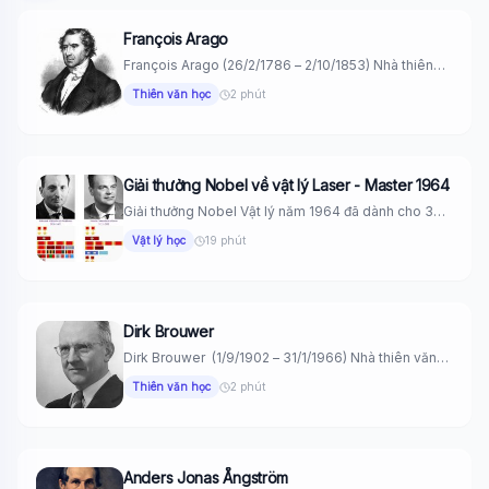
François Arago
François Arago (26/2/1786 – 2/10/1853) Nhà thiên
văn vật lý người Pháp....
Thiên văn học
2 phút
Giải thưởng Nobel về vật lý Laser - Master 1964
Giải thưởng Nobel Vật lý năm 1964 đã dành cho 3
nhà...
Vật lý học
19 phút
Dirk Brouwer
Dirk Brouwer (1/9/1902 – 31/1/1966) Nhà thiên văn
Mỹ, viện sĩ Hàn...
Thiên văn học
2 phút
Anders Jonas Ångström