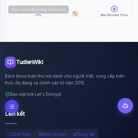
📄
Ctrl + cuộn để phóng to/thu nhỏ
🏷️
Mai Phương Thúy
📄
Người Hải Dương
Hải Đăng Doo
TudienWiki
Bách khoa toàn thư mở dành cho người Việt, cung cấp kiến
thức đa dạng và chính xác từ năm 2015.
Bảo mật bởi Let's Encrypt
Liên kết
Giới thiệu
Điều khoản
Sáng lập