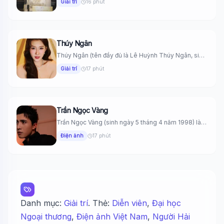
Giải trí
16 phút
Thúy Ngân
Thúy Ngân (tên đầy đủ là Lê Huỳnh Thúy Ngân, sinh
ngày...
Giải trí
17 phút
Trần Ngọc Vàng
Trần Ngọc Vàng (sinh ngày 5 tháng 4 năm 1998) là
một...
Điện ảnh
17 phút
Danh mục:
Giải trí
. Thẻ:
Diễn viên
,
Đại học
Ngoại thương
,
Điện ảnh Việt Nam
,
Người Hải