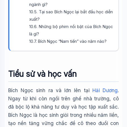
ngành gì?
10.5. Tại sao Bích Ngọc lại bắt đầu học diễn
xuất?
10.6. Những bộ phim nổi bật của Bích Ngọc
là gì?
10.7. Bích Ngọc “Nam tiến” vào năm nào?
Wiki Trợ Lý
🤖
Sẵn sàng hỗ trợ
Tiểu sử và học vấn
🎓
Bích Ngọc sinh ra và lớn lên tại
Hải Dương
.
Ngay từ khi còn ngồi trên ghế nhà trường, cô
đã bộc lộ khả năng tư duy và học tập xuất sắc.
Xin chào!
Bích Ngọc là học sinh giỏi trong nhiều năm liền,
Tôi là trợ lý AI của TuDienWiki. Hãy hỏi tôi bất kỳ điều gì
về các bài viết trên Wiki!
tạo nền tảng vững chắc để cô theo đuổi con