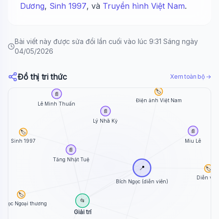
Dương
,
Sinh 1997
, và
Truyền hình Việt Nam
.
Bài viết này được sửa đổi lần cuối vào lúc 9:31 Sáng ngày
04/05/2026
Đồ thị tri thức
Xem toàn bộ →
🏷️
📄
Điện ảnh Việt Nam
Lê Minh Thuấn
📄
Lý Nhã Kỳ
📄
🏷️
Miu Lê
Sinh 1997
📄
Tăng Nhật Tuệ
📍
🏷️
Diễn viê
Bích Ngọc (diễn viên)
🏷️
📂
ại học Ngoại thương
Giải trí