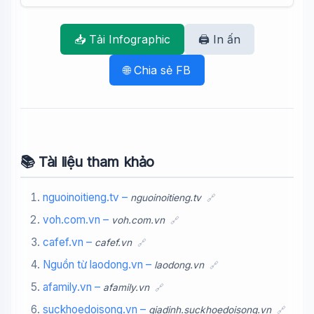
📥 Tải Infographic
🖨️ In ấn
🌐 Chia sẻ FB
📚 Tài liệu tham khảo
nguoinoitieng.tv –
nguoinoitieng.tv
🔗
voh.com.vn –
voh.com.vn
🔗
cafef.vn –
cafef.vn
🔗
Nguồn từ laodong.vn –
laodong.vn
🔗
afamily.vn –
afamily.vn
🔗
suckhoedoisong.vn –
giadinh.suckhoedoisong.vn
🔗