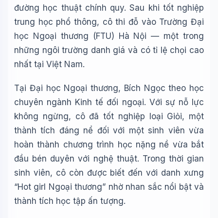
🪐 Sao Mộc là gì?
đường học thuật chính quy. Sau khi tốt nghiệp
trung học phổ thông, cô thi đỗ vào Trường Đại
📚 Lịch sử Việt Nam
học Ngoại thương (FTU) Hà Nội — một trong
🔬 Albert Einstein
những ngôi trường danh giá và có tỉ lệ chọi cao
nhất tại Việt Nam.
Tại Đại học Ngoại thương, Bích Ngọc theo học
chuyên ngành Kinh tế đối ngoại. Với sự nỗ lực
không ngừng, cô đã tốt nghiệp loại Giỏi, một
thành tích đáng nể đối với một sinh viên vừa
hoàn thành chương trình học nặng nề vừa bắt
đầu bén duyên với nghệ thuật. Trong thời gian
sinh viên, cô còn được biết đến với danh xưng
“Hot girl Ngoại thương” nhờ nhan sắc nổi bật và
thành tích học tập ấn tượng.