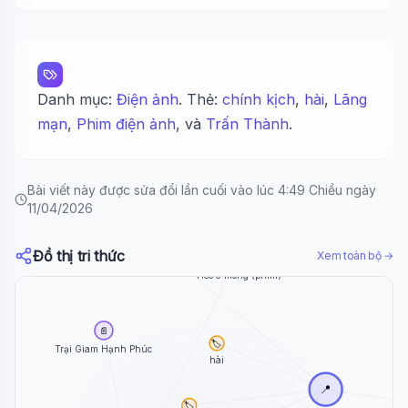
Danh mục:
Điện ảnh
. Thẻ:
chính kịch
,
hài
,
Lãng
mạn
,
Phim điện ảnh
, và
Trấn Thành
.
Bài viết này được sửa đổi lần cuối vào lúc 4:49 Chiều ngày
11/04/2026
🏷️
Lãng mạn
Đồ thị tri thức
Xem toàn bộ →
📄
Heo 5 móng (phim)
📄
🏷️
Trại Giam Hạnh Phúc
hài
📍
🏷️