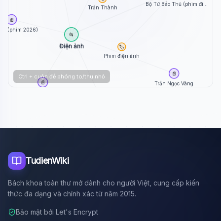
Bộ Tứ Báo Thủ (phim đi...
Trấn Thành
📄
Sò (phim 2026)
📂
Điện ảnh
🏷️
Phim điện ảnh
📄
Ctrl + cuộn để phóng to/thu nhỏ
📄
Trần Ngọc Vàng
Bùi Thạc Chuyên
📄
Dưới Bóng Điện Hạ...
TudienWiki
Bách khoa toàn thư mở dành cho người Việt, cung cấp kiến
thức đa dạng và chính xác từ năm 2015.
Bảo mật bởi Let's Encrypt