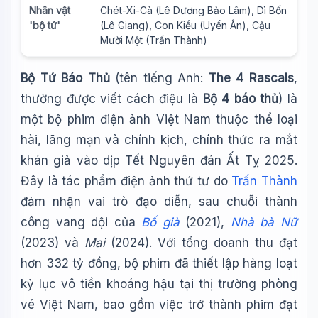
Nhân vật
Chét-Xi-Cà (Lê Dương Bảo Lâm), Dì Bốn
'bộ tứ'
(Lê Giang), Con Kiều (Uyển Ân), Cậu
Mười Một (Trấn Thành)
Bộ Tứ Báo Thủ
(tên tiếng Anh:
The 4 Rascals
,
thường được viết cách điệu là
Bộ 4 báo thủ
) là
một bộ phim điện ảnh Việt Nam thuộc thể loại
hài, lãng mạn và chính kịch, chính thức ra mắt
khán giả vào dịp Tết Nguyên đán Ất Tỵ 2025.
Đây là tác phẩm điện ảnh thứ tư do
Trấn Thành
đảm nhận vai trò đạo diễn, sau chuỗi thành
công vang dội của
Bố già
(2021),
Nhà bà Nữ
(2023) và
Mai
(2024). Với tổng doanh thu đạt
hơn 332 tỷ đồng, bộ phim đã thiết lập hàng loạt
kỷ lục vô tiền khoáng hậu tại thị trường phòng
vé Việt Nam, bao gồm việc trở thành phim đạt