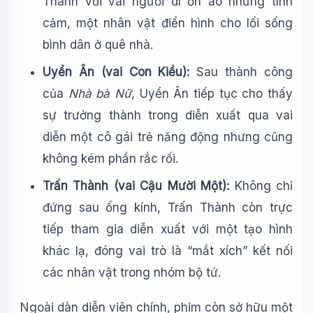
Thành với vai người dì ồn ào nhưng tình
cảm, một nhân vật điển hình cho lối sống
bình dân ở quê nhà.
Uyển Ân (vai Con Kiều):
Sau thành công
của
Nhà bà Nữ
, Uyển Ân tiếp tục cho thấy
sự trưởng thành trong diễn xuất qua vai
diễn một cô gái trẻ năng động nhưng cũng
không kém phần rắc rối.
Trấn Thành (vai Cậu Mười Một):
Không chỉ
đứng sau ống kính, Trấn Thành còn trực
tiếp tham gia diễn xuất với một tạo hình
khác lạ, đóng vai trò là “mắt xích” kết nối
các nhân vật trong nhóm bộ tứ.
Ngoài dàn diễn viên chính, phim còn sở hữu một