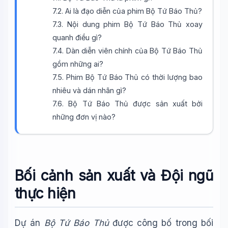
7.2. Ai là đạo diễn của phim Bộ Tứ Báo Thủ?
7.3. Nội dung phim Bộ Tứ Báo Thủ xoay
Wiki Trợ Lý
🤖
Sẵn sàng hỗ trợ
quanh điều gì?
7.4. Dàn diễn viên chính của Bộ Tứ Báo Thủ
gồm những ai?
🎓
7.5. Phim Bộ Tứ Báo Thủ có thời lượng bao
nhiêu và dán nhãn gì?
7.6. Bộ Tứ Báo Thủ được sản xuất bởi
Xin chào!
những đơn vị nào?
Tôi là trợ lý AI của TuDienWiki. Hãy hỏi tôi bất kỳ điều gì
về các bài viết trên Wiki!
🪐 Sao Mộc là gì?
📚 Lịch sử Việt Nam
Bối cảnh sản xuất và Đội ngũ
🔬 Albert Einstein
thực hiện
Dự án
Bộ Tứ Báo Thủ
được công bố trong bối