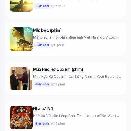
hành...
Điện ảnh
12 phút
Mắt biếc (phim)
Mắt biếc là một phim điện ảnh Việt Nam do Victor
Vũ...
Điện ảnh
6 phút
Mùa Rực Rỡ Của Em (phim)
Mùa Rực Rỡ Của Em (tên tiếng Anh: In Your Radiant
Season,...
Điện ảnh
18 phút
Nhà bà Nữ
Nhà bà Nữ (tên tiếng Anh: The House of No Man)
là...
Điện ảnh
18 phút