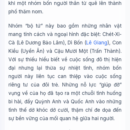
khi một nhóm bốn người thân từ quê lên thành
phố thăm nom.
Nhóm “bộ tứ” này bao gồm những nhân vật
mang tính cách và ngoại hình đặc biệt: Chét-Xi-
Cà (Lê Dương Bảo Lâm), Dì Bốn (
Lê Giang
), Con
Kiều (Uyển Ân) và Cậu Mười Một (Trấn Thành).
Với sự thiếu hiểu biết về cuộc sống đô thị hiện
đại nhưng lại thừa sự nhiệt tình, nhóm bốn
người này liên tục can thiệp vào cuộc sống
riêng tư của đôi trẻ. Những nỗ lực “giúp đỡ”
vụng về của họ đã tạo ra một chuỗi tình huống
bi hài, đẩy Quỳnh Anh và Quốc Anh vào những
tình thế dở khóc dở cười, thậm chí đe dọa đến
sự bền vững của mối quan hệ giữa hai người.