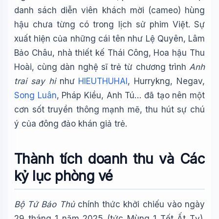
danh sách diễn viên khách mời (cameo) hùng
hậu chưa từng có trong lịch sử phim Việt. Sự
xuất hiện của những cái tên như Lệ Quyên, Lâm
Bảo Châu, nhà thiết kế Thái Công, Hoa hậu Thu
Hoài, cùng dàn nghệ sĩ trẻ từ chương trình
Anh
trai say hi
như
HIEUTHUHAI
, Hurrykng, Negav,
Song Luân
, Pháp Kiều, Anh Tú… đã tạo nên một
cơn sốt truyền thông mạnh mẽ, thu hút sự chú
ý của đông đảo khán giả trẻ.
Thành tích doanh thu và Các
kỷ lục phòng vé
Bộ Tứ Báo Thủ
chính thức khởi chiếu vào ngày
29 tháng 1 năm 2025 (tức Mùng 1 Tết Ất Tỵ).