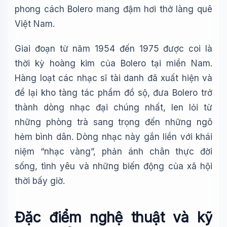
🪐 Sao Mộc là gì?
phong cách Bolero mang đậm hơi thở làng quê
Việt Nam.
📚 Lịch sử Việt Nam
🔬 Albert Einstein
Giai đoạn từ năm 1954 đến 1975 được coi là
thời kỳ hoàng kim của Bolero tại miền Nam.
Hàng loạt các nhạc sĩ tài danh đã xuất hiện và
để lại kho tàng tác phẩm đồ sộ, đưa Bolero trở
thành dòng nhạc đại chúng nhất, len lỏi từ
những phòng trà sang trọng đến những ngõ
hẻm bình dân. Dòng nhạc này gắn liền với khái
niệm “nhạc vàng”, phản ánh chân thực đời
sống, tình yêu và những biến động của xã hội
thời bấy giờ.
Đặc điểm nghệ thuật và kỹ