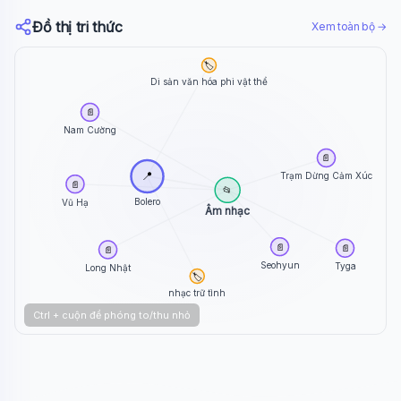
Đồ thị tri thức
Xem toàn bộ →
🏷️
Di sản văn hóa phi vật thể
📄
Nam Cường
📄
📍
Trạm Dừng Cảm Xúc
📄
📂
Bolero
Vũ Hạ
Âm nhạc
📄
📄
📄
Seohyun
Tyga
Long Nhật
🏷️
nhạc trữ tình
Ctrl + cuộn để phóng to/thu nhỏ