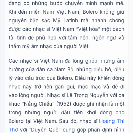
đang có những bước chuyển mình mạnh mẽ.
Khi đến miền Nam Việt Nam, Bolero không giữ
nguyên bản sắc Mỹ Latinh mà nhanh chóng
được các nhạc sĩ Việt Nam “Việt hóa” một cách
tài tình để phù hợp với tâm hồn, ngôn ngữ và
thẩm mỹ âm nhạc của người Việt.
Các nhạc sĩ Việt Nam đã lồng ghép những âm
Wiki Trợ Lý
🤖
hưởng của dân ca Nam Bộ, những điệu hò, điệu
Sẵn sàng hỗ trợ
lý vào cấu trúc của Bolero. Điều này khiến dòng
nhạc này trở nên gần gũi, mộc mạc và dễ đi
🎓
vào lòng người. Nhạc sĩ Lê Trọng Nguyễn với ca
khúc “Nắng Chiều” (1952) được ghi nhận là một
trong những người đầu tiên khơi dòng cho
Xin chào!
Tôi là trợ lý AI của TuDienWiki. Hãy hỏi tôi bất kỳ điều gì
Bolero tại Việt Nam. Sau đó, nhạc sĩ
Hoàng Thi
về các bài viết trên Wiki!
Thơ
với “Duyên Quê” cũng góp phần định hình