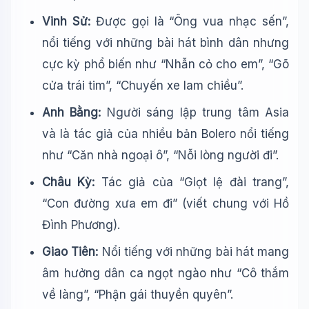
Vinh Sử:
Được gọi là “Ông vua nhạc sến”,
nổi tiếng với những bài hát bình dân nhưng
cực kỳ phổ biến như “Nhẫn cỏ cho em”, “Gõ
cửa trái tim”, “Chuyến xe lam chiều”.
Anh Bằng:
Người sáng lập trung tâm Asia
và là tác giả của nhiều bản Bolero nổi tiếng
như “Căn nhà ngoại ô”, “Nỗi lòng người đi”.
Châu Kỳ:
Tác giả của “Giọt lệ đài trang”,
“Con đường xưa em đi” (viết chung với Hồ
Đình Phương).
Giao Tiên:
Nổi tiếng với những bài hát mang
âm hưởng dân ca ngọt ngào như “Cô thắm
về làng”, “Phận gái thuyền quyên”.