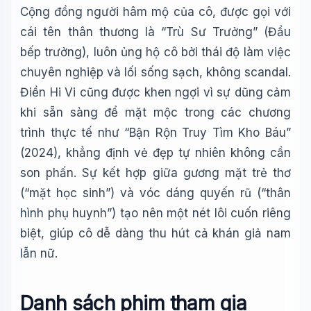
Cộng đồng người hâm mộ của cô, được gọi với
cái tên thân thương là “Trù Sư Trưởng” (Đầu
bếp trưởng), luôn ủng hộ cô bởi thái độ làm việc
chuyên nghiệp và lối sống sạch, không scandal.
Điền Hi Vi cũng được khen ngợi vì sự dũng cảm
khi sẵn sàng để mặt mộc trong các chương
trình thực tế như “Bận Rộn Truy Tìm Kho Báu”
(2024), khẳng định vẻ đẹp tự nhiên không cần
son phấn. Sự kết hợp giữa gương mặt trẻ thơ
(“mặt học sinh”) và vóc dáng quyến rũ (“thân
hình phụ huynh”) tạo nên một nét lôi cuốn riêng
biệt, giúp cô dễ dàng thu hút cả khán giả nam
lẫn nữ.
Danh sách phim tham gia