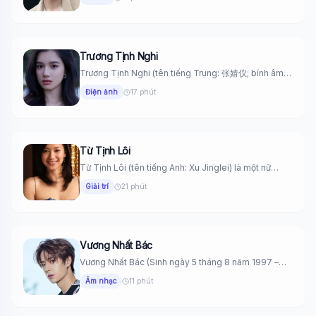
Trương Tịnh Nghi
Trương Tịnh Nghi (tên tiếng Trung: 张婧仪; bính âm:
Zhāng Jìngyí; tên...
Điện ảnh
17 phút
Từ Tịnh Lôi
Từ Tịnh Lôi (tên tiếng Anh: Xu Jinglei) là một nữ
diễn...
Giải trí
21 phút
Vương Nhất Bác
Vương Nhất Bác (Sinh ngày 5 tháng 8 năm 1997 –
cung...
Âm nhạc
11 phút