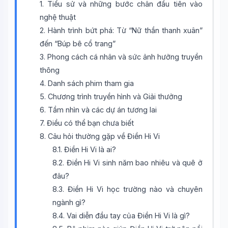
1. Tiểu sử và những bước chân đầu tiên vào
nghệ thuật
2. Hành trình bứt phá: Từ “Nữ thần thanh xuân”
đến “Búp bê cổ trang”
3. Phong cách cá nhân và sức ảnh hưởng truyền
thông
4. Danh sách phim tham gia
5. Chương trình truyền hình và Giải thưởng
6. Tầm nhìn và các dự án tương lai
7. Điều có thể bạn chưa biết
8. Câu hỏi thường gặp về Điền Hi Vi
8.1. Điền Hi Vi là ai?
8.2. Điền Hi Vi sinh năm bao nhiêu và quê ở
đâu?
8.3. Điền Hi Vi học trường nào và chuyên
ngành gì?
Wiki Trợ Lý
🤖
Sẵn sàng hỗ trợ
8.4. Vai diễn đầu tay của Điền Hi Vi là gì?