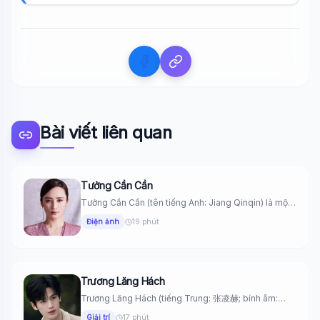
Bài viết liên quan
Tưởng Cần Cần
Tưởng Cần Cần (tên tiếng Anh: Jiang Qinqin) là một
nữ diễn...
Điện ảnh
19 phút
Trương Lăng Hách
Trương Lăng Hách (tiếng Trung: 张凌赫; bính âm:
Zhāng Línghè) là một...
Giải trí
17 phút