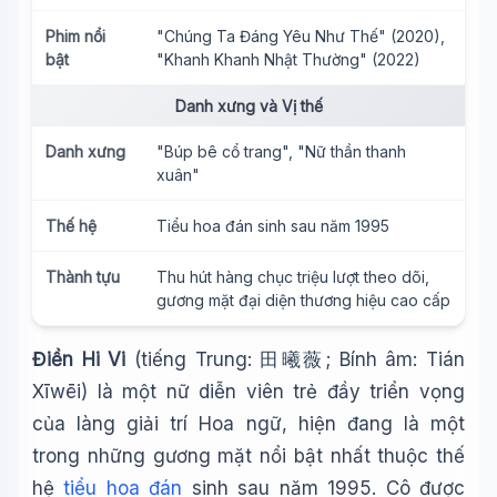
Phim nổi
"Chúng Ta Đáng Yêu Như Thế" (2020),
bật
"Khanh Khanh Nhật Thường" (2022)
Danh xưng và Vị thế
Danh xưng
"Búp bê cổ trang", "Nữ thần thanh
xuân"
Thế hệ
Tiểu hoa đán sinh sau năm 1995
Thành tựu
Thu hút hàng chục triệu lượt theo dõi,
gương mặt đại diện thương hiệu cao cấp
Điền Hi Vi
(tiếng Trung: 田曦薇; Bính âm: Tián
Xīwēi) là một nữ diễn viên trẻ đầy triển vọng
của làng giải trí Hoa ngữ, hiện đang là một
trong những gương mặt nổi bật nhất thuộc thế
hệ
tiểu hoa đán
sinh sau năm 1995. Cô được