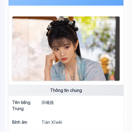
Thông tin chung
Tên tiếng
田曦薇
Trung
Bính âm
Tián Xīwēi