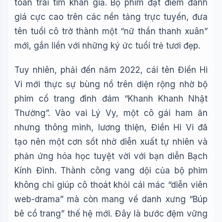
toàn trái tim khán giả. Bộ phim đạt điểm đánh
giá cực cao trên các nền tảng trực tuyến, đưa
tên tuổi cô trở thành một “nữ thần thanh xuân”
mới, gắn liền với những ký ức tuổi trẻ tươi đẹp.
Tuy nhiên, phải đến năm 2022, cái tên Điền Hi
Vi mới thực sự bùng nổ trên diện rộng nhờ bộ
phim cổ trang đình đám “Khanh Khanh Nhật
Thường”. Vào vai Lý Vy, một cô gái ham ăn
nhưng thông minh, lương thiện, Điền Hi Vi đã
tạo nên một cơn sốt nhờ diễn xuất tự nhiên và
phản ứng hóa học tuyệt vời với bạn diễn Bạch
Kính Đình. Thành công vang dội của bộ phim
không chỉ giúp cô thoát khỏi cái mác “diễn viên
web-drama” mà còn mang về danh xưng “Búp
bê cổ trang” thế hệ mới. Đây là bước đệm vững