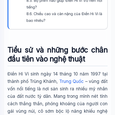
8.5. Bộ phim nào giúp Điền Hi Vi trở nên nổi
tiếng?
🎓
8.6. Chiều cao và cân nặng của Điền Hi Vi là
bao nhiêu?
Xin chào!
Tôi là trợ lý AI của TuDienWiki. Hãy hỏi tôi bất kỳ điều gì
về các bài viết trên Wiki!
Tiểu sử và những bước chân
🪐 Sao Mộc là gì?
đầu tiên vào nghệ thuật
📚 Lịch sử Việt Nam
🔬 Albert Einstein
Điền Hi Vi sinh ngày 14 tháng 10 năm 1997 tại
thành phố Trùng Khánh,
Trung Quốc
– vùng đất
vốn nổi tiếng là nơi sản sinh ra nhiều mỹ nhân
của đất nước tỷ dân. Mang trong mình nét tính
cách thẳng thắn, phóng khoáng của người con
gái vùng núi, cô sớm bộc lộ năng khiếu nghệ