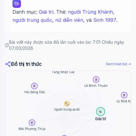
Danh mục:
Giải trí
. Thẻ:
người Trùng Khánh
,
người trung quốc
,
nữ diễn viên
, và
Sinh 1997
.
Bài viết này được sửa đổi lần cuối vào lúc 7:01 Chiều ngày
07/03/2026
Đồ thị tri thức
Xem toàn bộ →
📄
Tăng Nhật Tuệ
📄
Lê Minh Thuấn
📄
Hải Đăng Doo
📄
Lý Nhã Kỳ
🏷️
người trung quốc
📂
Giải trí
📄
Mai Phương Thúy