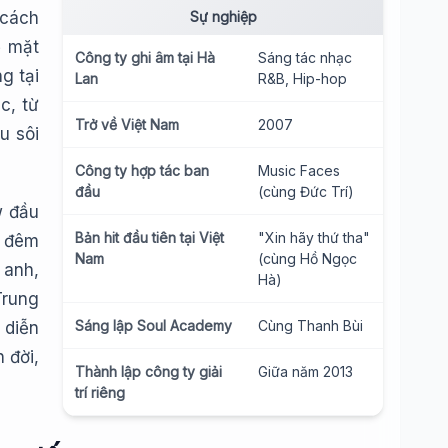
 cách
Sự nghiệp
ề mặt
Công ty ghi âm tại Hà
Sáng tác nhạc
g tại
Lan
R&B, Hip-hop
c, từ
Trở về Việt Nam
2007
u sôi
Công ty hợp tác ban
Music Faces
đầu
(cùng Đức Trí)
w đầu
Bản hit đầu tiên tại Việt
"Xin hãy thứ tha"
à đêm
Nam
(cùng Hồ Ngọc
 anh,
Hà)
Trung
Sáng lập Soul Academy
Cùng Thanh Bùi
 diễn
 đời,
Thành lập công ty giải
Giữa năm 2013
trí riêng