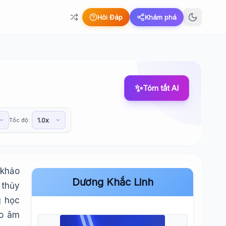
Hỏi Đáp
Khám phá
✨
Tóm tắt AI
Tốc độ:
 khảo
Dương Khắc Linh
 thủy
g học
ho âm