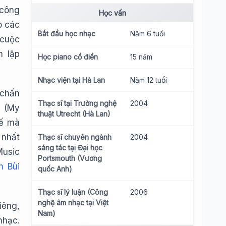
 công
Học vấn
o các
Bắt đầu học nhạc
Năm 6 tuổi
 cuộc
m lập
Học piano cổ điển
15 năm
Nhạc viện tại Hà Lan
Năm 12 tuổi
 chấn
Thạc sĩ tại Trường nghệ
2004
” (My
thuật Utrecht (Hà Lan)
hế mà
 nhất
Thạc sĩ chuyên ngành
2004
sáng tác tại Đại học
Music
Portsmouth (Vương
h Bùi
quốc Anh)
Thạc sĩ lý luận (Công
2006
nghệ âm nhạc tại Việt
iêng,
Nam)
nhạc.