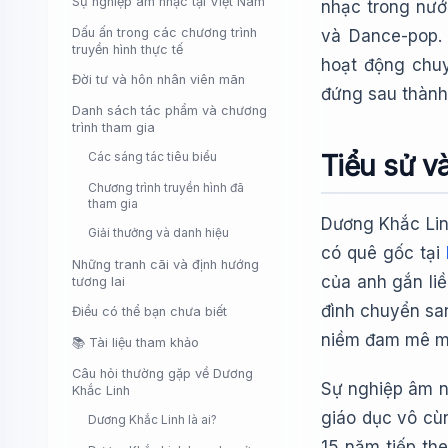
Sự nghiệp âm nhạc tại Việt Nam
nhạc trong nướ
Dấu ấn trong các chương trình
và Dance-pop.
truyền hình thực tế
hoạt động chuy
Đời tư và hôn nhân viên mãn
đứng sau thành
Danh sách tác phẩm và chương
trình tham gia
Các sáng tác tiêu biểu
Tiểu sử v
Chương trình truyền hình đã
tham gia
Dương Khắc Linh
Giải thưởng và danh hiệu
có quê gốc tại
Những tranh cãi và định hướng
của anh gắn liề
tương lai
đình chuyển san
Điều có thể bạn chưa biết
niềm đam mê mã
📚 Tài liệu tham khảo
Câu hỏi thường gặp về Dương
Sự nghiệp âm n
Khắc Linh
giáo dục vô cù
Dương Khắc Linh là ai?
15 năm tiếp the