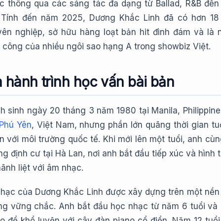
c thông qua các sáng tác đa dạng từ Ballad, R&B đế
 Tính đến năm 2025, Dương Khắc Linh đã có hơn 1
ên nghiệp, sở hữu hàng loạt bản hit đình đám và là 
 công của nhiều ngôi sao hạng A trong showbiz Việt.
à hành trình học vấn bài bản
 sinh ngày 20 tháng 3 năm 1980 tại Manila, Philippine
Phú Yên
, Việt Nam, nhưng phần lớn quãng thời gian tuổ
n với môi trường quốc tế. Khi mới lên một tuổi, anh cùn
g định cư tại Hà Lan, nơi anh bắt đầu tiếp xúc và hình 
nh liệt với âm nhạc.
hạc của Dương Khắc Linh được xây dựng trên một nền
ng vững chắc. Anh bắt đầu học nhạc từ năm 6 tuổi và
o để khổ luyện với cây đàn piano cổ điển. Năm 12 tuổi