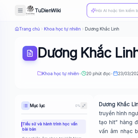
TuDienWiki
Trang chủ
Khoa học tự nhiên
Dương Khắc Linh
Dương Khắc Lin
Khoa học tự nhiên
•
20 phút đọc
•
23/03/20
Dương Khắc Li
Mục lục
0%
truyền hình ng
tạo hit” hàng 
Tiểu sử và hành trình học vấn
bài bản
vấn âm nhạc b