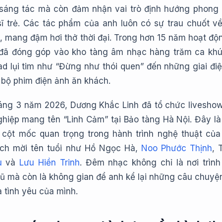
sáng tác mà còn đảm nhận vai trò định hướng phong
ĩ trẻ. Các tác phẩm của anh luôn có sự trau chuốt v
, mang đậm hơi thở thời đại. Trong hơn 15 năm hoạt độn
đã đóng góp vào kho tàng âm nhạc hàng trăm ca khú
d lụi tim như “Đừng như thói quen” đến những giai điệ
 bộ phim điện ảnh ăn khách.
áng 3 năm 2026, Dương Khắc Linh đã tổ chức livesho
nghiệp mang tên “Linh Cảm” tại Bảo tàng Hà Nội. Đây l
cột mốc quan trọng trong hành trình nghệ thuật của
ách mời tên tuổi như Hồ Ngọc Hà,
Noo Phước Thịnh
, 
u
và
Lưu Hiền Trinh
. Đêm nhạc không chỉ là nơi trình
ũ mà còn là không gian để anh kể lại những câu chuyện
 tình yêu của mình.