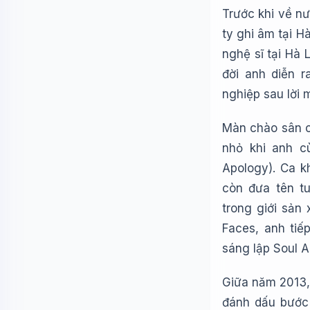
Trước khi về n
ty ghi âm tại 
nghệ sĩ tại Hà 
đời anh diễn r
nghiệp sau lời 
Màn chào sân c
nhỏ khi anh 
Apology). Ca k
còn đưa tên tu
trong giới sản 
Faces, anh tiế
sáng lập Soul 
Giữa năm 2013, 
đánh dấu bước 