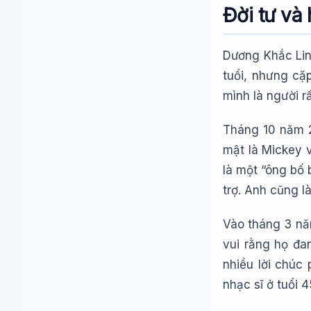
Đời tư và
Dương Khắc Lin
tuổi, nhưng cặ
mình là người r
Tháng 10 năm 2
mật là Mickey v
là một “ông bố 
trợ. Anh cũng l
Vào tháng 3 nă
vui rằng họ đa
nhiều lời chúc
nhạc sĩ ở tuổi 4