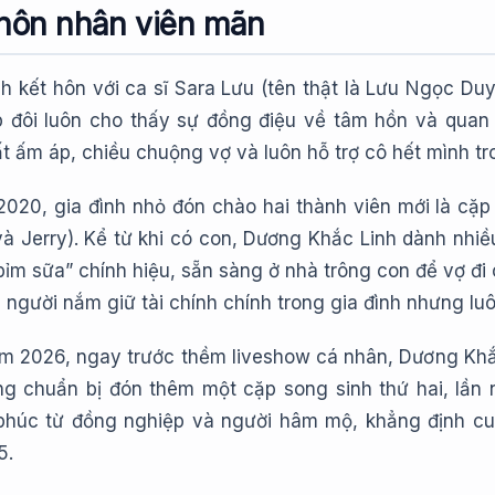
 hôn nhân viên mãn
h kết hôn với ca sĩ Sara Lưu (tên thật là Lưu Ngọc D
p đôi luôn cho thấy sự đồng điệu về tâm hồn và quan
ất ấm áp, chiều chuộng vợ và luôn hỗ trợ cô hết mình t
020, gia đình nhỏ đón chào hai thành viên mới là cặp 
à Jerry). Kể từ khi có con, Dương Khắc Linh dành nhiều
bỉm sữa” chính hiệu, sẵn sàng ở nhà trông con để vợ đi 
à người nắm giữ tài chính chính trong gia đình nhưng l
m 2026, ngay trước thềm liveshow cá nhân, Dương Khắc
ng chuẩn bị đón thêm một cặp song sinh thứ hai, lần n
 phúc từ đồng nghiệp và người hâm mộ, khẳng định 
5.