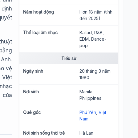
 định
Năm hoạt động
Hơn 18 năm (tính
quyết
đến 2025)
Thể loại âm nhạc
Ballad, R&B,
EDM, Dance-
thuật
pop
 bằng
Tiểu sử
 Anh.
ảo vệ
Ngày sinh
20 tháng 3 năm
 Việt
1980
 nhạc
Nơi sinh
Manila,
n của
Philippines
Quê gốc
Phú Yên
,
Việt
Nam
Nơi sinh sống thời trẻ
Hà Lan