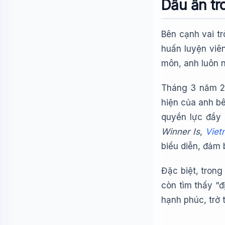
Dấu ấn tr
Bên cạnh vai tr
huấn luyện viê
môn, anh luôn 
Tháng 3 năm 20
hiện của anh b
quyền lực đầy 
Winner Is
,
Viet
biểu diễn, đảm 
Đặc biệt, trong
còn tìm thấy “
hạnh phúc, trở 