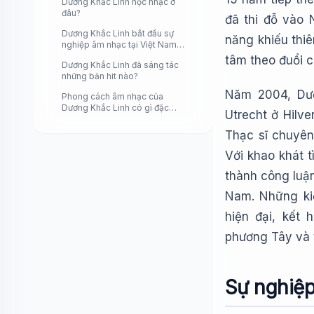
Dương Khắc Linh học nhạc ở
đâu?
đã thi đỗ vào 
Dương Khắc Linh bắt đầu sự
năng khiếu thiê
nghiệp âm nhạc tại Việt Nam
như thế nào?
tâm theo đuổi 
Dương Khắc Linh đã sáng tác
những bản hit nào?
Năm 2004, Dươ
Phong cách âm nhạc của
Dương Khắc Linh có gì đặc
Utrecht ở Hilv
biệt?
Thạc sĩ chuyên
Với khao khát 
thành công luận
Nam. Những ki
hiện đại, kết 
phương Tây và 
Sự nghiệp