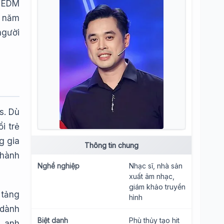
n EDM
8 năm
người
s. Dù
i trẻ
g gia
Thông tin chung
thành
Nghề nghiệp
Nhạc sĩ, nhà sản
xuất âm nhạc,
giám khảo truyền
 tảng
hình
 dành
Biệt danh
Phù thủy tạo hit
, anh