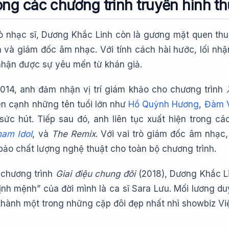
ong các chương trình truyền hình th
ò nhạc sĩ, Dương Khắc Linh còn là gương mặt quen thuộ
n và giám đốc âm nhạc. Với tính cách hài hước, lối n
nhận được sự yêu mến từ khán giả.
14, anh đảm nhận vị trí giám khảo cho chương trình
ên cạnh những tên tuổi lớn như
Hồ Quỳnh Hương
,
Đàm 
sức hút. Tiếp sau đó, anh liên tục xuất hiện trong c
nam Idol
, và
The Remix
. Với vai trò giám đốc âm nhạc
bảo chất lượng nghệ thuật cho toàn bộ chương trình.
 chương trình
Giai điệu chung đôi
(2018), Dương Khắc Li
định mệnh” của đời mình là ca sĩ Sara Lưu. Mối lương 
thành một trong những cặp đôi đẹp nhất nhì showbiz Việ