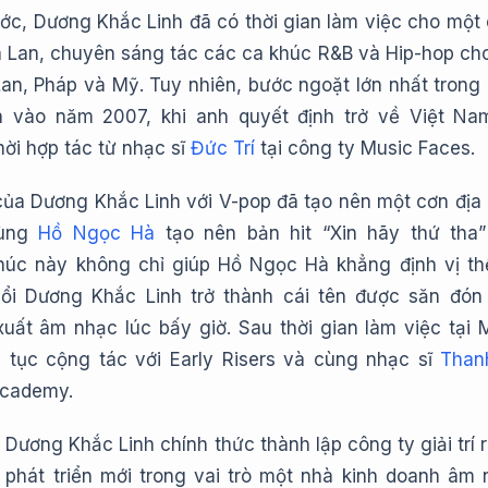
ước, Dương Khắc Linh đã có thời gian làm việc cho một
Hà Lan, chuyên sáng tác các ca khúc R&B và Hip-hop ch
Lan, Pháp và Mỹ. Tuy nhiên, bước ngoặt lớn nhất trong
a vào năm 2007, khi anh quyết định trở về Việt Na
mời hợp tác từ nhạc sĩ
Đức Trí
tại công ty Music Faces.
ủa Dương Khắc Linh với V-pop đã tạo nên một cơn địa
cùng
Hồ Ngọc Hà
tạo nên bản hit “Xin hãy thứ tha
húc này không chỉ giúp Hồ Ngọc Hà khẳng định vị t
ổi Dương Khắc Linh trở thành cái tên được săn đón
xuất âm nhạc lúc bấy giờ. Sau thời gian làm việc tại 
p tục cộng tác với Early Risers và cùng nhạc sĩ
Than
Academy.
Dương Khắc Linh chính thức thành lập công ty giải trí r
phát triển mới trong vai trò một nhà kinh doanh âm 