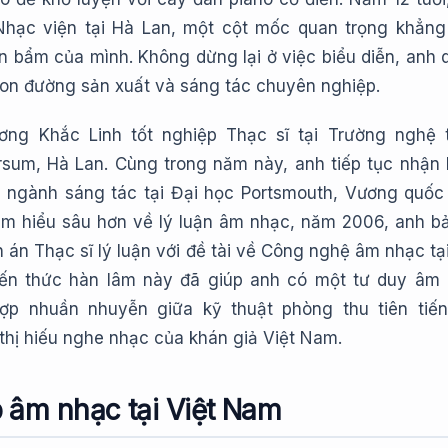
Nhạc viện tại Hà Lan, một cột mốc quan trọng khẳng
n bẩm của mình. Không dừng lại ở việc biểu diễn, anh 
con đường sản xuất và sáng tác chuyên nghiệp.
ng Khắc Linh tốt nghiệp Thạc sĩ tại Trường nghệ 
ersum, Hà Lan. Cùng trong năm này, anh tiếp tục nhận
 ngành sáng tác tại Đại học Portsmouth, Vương quốc
tìm hiểu sâu hơn về lý luận âm nhạc, năm 2006, anh b
 án Thạc sĩ lý luận với đề tài về Công nghệ âm nhạc tại
ến thức hàn lâm này đã giúp anh có một tư duy âm
hợp nhuần nhuyễn giữa kỹ thuật phòng thu tiên tiế
thị hiếu nghe nhạc của khán giả Việt Nam.
 âm nhạc tại Việt Nam