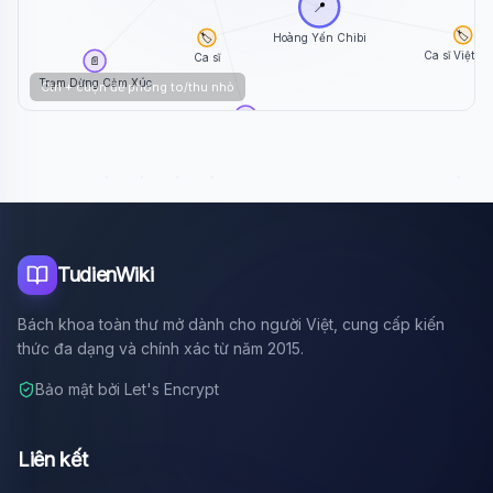
📍
🏷️
🏷️
Hoàng Yến Chibi
Ca sĩ Việt N
Ca sĩ
📄
Trạm Dừng Cảm Xúc
Ctrl + cuộn để phóng to/thu nhỏ
📄
Nam Cường
TudienWiki
Bách khoa toàn thư mở dành cho người Việt, cung cấp kiến
thức đa dạng và chính xác từ năm 2015.
Bảo mật bởi Let's Encrypt
Liên kết