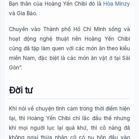
Bạn thân của Hoàng Yến Chibi đó là
Hòa Minzy
🪐 Sao Mộc là gì?
và Gia Bảo.
📚 Lịch sử Việt Nam
🔬 Albert Einstein
Chuyển vào Thành phố Hồ Chí Minh sống và
hoạt động nghệ thuật nên Hoàng Yến Chibi
cũng đã tập làm quen với các món ăn theo kiểu
miền Nam, đặc biệt là các món ăn vặt ở tại Sài
Gòn”.
Đời tư
Khi nói về chuyện tình cảm trong thời điểm hiện
tại, thì Hoàng Yến Chibi chỉ lắc đầu thế nhưng
khi mọi người lục lại quá khứ, thì cô nàng đã
không ngại thừa nhận cô có nụ hôn đầu vào