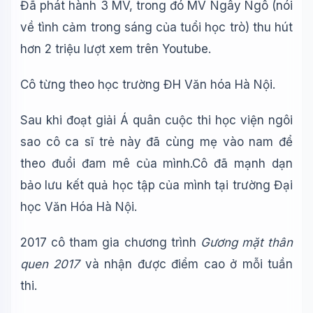
Đã phát hành 3 MV, trong đó MV Ngây Ngô (nói
về tình cảm trong sáng của tuổi học trò) thu hút
hơn 2 triệu lượt xem trên Youtube.
Cô từng theo học trường ĐH Văn hóa Hà Nội.
Sau khi đoạt giải Á quân cuộc thi học viện ngôi
sao cô ca sĩ trẻ này đã cùng mẹ vào nam để
Wiki Trợ Lý
🤖
theo đuổi đam mê của mình.Cô đã mạnh dạn
Sẵn sàng hỗ trợ
bảo lưu kết quả học tập của mình tại trường Đại
học Văn Hóa Hà Nội.
🎓
2017 cô tham gia chương trình
Gương mặt thân
quen 2017
và nhận được điểm cao ở mỗi tuần
Xin chào!
Tôi là trợ lý AI của TuDienWiki. Hãy hỏi tôi bất kỳ điều gì
thi.
về các bài viết trên Wiki!