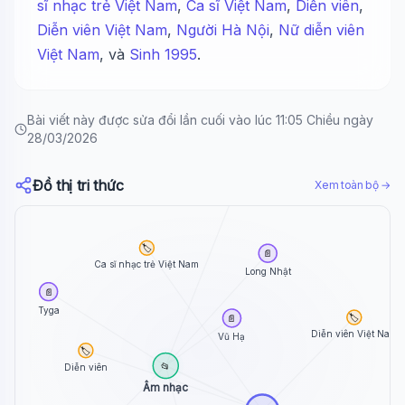
sĩ nhạc trẻ Việt Nam
,
Ca sĩ Việt Nam
,
Diễn viên
,
Diễn viên Việt Nam
,
Người Hà Nội
,
Nữ diễn viên
Việt Nam
, và
Sinh 1995
.
Bài viết này được sửa đổi lần cuối vào lúc 11:05 Chiều ngày
28/03/2026
📄
Đồ thị tri thức
Xem toàn bộ →
Seohyun
🏷️
📄
Ca sĩ nhạc trẻ Việt Nam
Long Nhật
📄
Tyga
🏷️
📄
Diễn viên Việt Nam
Vũ Hạ
🏷️
📂
Diễn viên
Âm nhạc