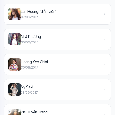
Lan Hương (diễn viên)
07/09/2017
Wiki Trợ Lý
🤖
Sẵn sàng hỗ trợ
Nhã Phương
30/06/2017
🎓
Xin chào!
Hoàng Yến Chibi
30/06/2017
Tôi là trợ lý AI của TuDienWiki. Hãy hỏi tôi bất kỳ điều gì
về các bài viết trên Wiki!
🪐 Sao Mộc là gì?
Ny Saki
📚 Lịch sử Việt Nam
28/06/2017
🔬 Albert Einstein
Phi Huyền Trang