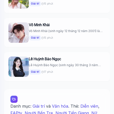
một...
Giải trí
15 phút
Võ Minh Khải
Võ Minh Khải (sinh ngày 12 tháng 12 năm 2001) là
một...
Giải trí
15 phút
Lê Huỳnh Bảo Ngọc
Lê Huỳnh Bảo Ngọc (sinh ngày 30 tháng 3 năm
2008) là...
Giải trí
17 phút
Danh mục:
Giải trí
và
Văn hóa
. Thẻ:
Diễn viên
,
FAPtv
,
Người Bến Tre
,
Người Tiền Giang
,
Nữ