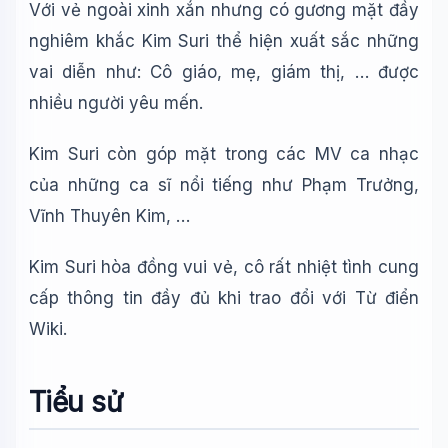
Với vẻ ngoài xinh xắn nhưng có gương mặt đầy
nghiêm khắc Kim Suri thể hiện xuất sắc những
vai diễn như: Cô giáo, mẹ, giám thị, … được
nhiều người yêu mến.
Kim Suri còn góp mặt trong các MV ca nhạc
của những ca sĩ nổi tiếng như Phạm Trưởng,
Wiki Trợ Lý
🤖
Vĩnh Thuyên Kim, …
Sẵn sàng hỗ trợ
Kim Suri hòa đồng vui vẻ, cô rất nhiệt tình cung
cấp thông tin đầy đủ khi trao đổi với Từ điển
🎓
Wiki.
Xin chào!
Tiểu sử
Tôi là trợ lý AI của TuDienWiki. Hãy hỏi tôi bất kỳ điều gì
về các bài viết trên Wiki!