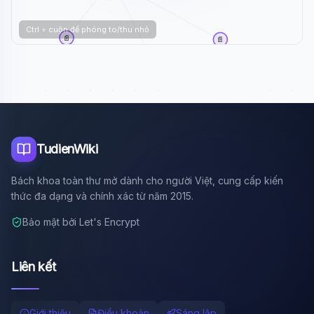
Ctrl + cuộn để phóng to/thu nhỏ
📄
📄
Hải Đăng Doo
Miu Lê
📄
Mai Phương Thúy
TudienWiki
Bách khoa toàn thư mở dành cho người Việt, cung cấp kiến
thức đa dạng và chính xác từ năm 2015.
Bảo mật bởi Let's Encrypt
Liên kết
Giới thiệu
Điều khoản
Sáng lập