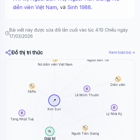
diễn viên Việt Nam
, và
Sinh 1988
.
Bài viết này được sửa đổi lần cuối vào lúc 4:10 Chiều ngày
17/03/2026
Đồ thị tri thức
Xem toàn bộ →
🏷️
🏷️
Người Bến Tre
Nữ diễn viên Việt Nam
🏷️
Diễn viên
🏷️
📄
FAPtv
Lê Minh Thuấn
📍
📄
Kim Suri
📄
Lý Nhã Kỳ
Tăng Nhật Tuệ
🏷️
📂
Người Tiền Giang
Giải trí