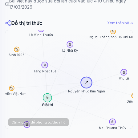
Bài viết này được sửa đổi lần cuối vào lúc 4:10 Chiều ngày
17/03/2026
Đồ thị tri thức
Xem toàn bộ →
📄
🏷️
Lê Minh Thuấn
Người Thành phố Hồ Chí Minh
📄
🏷️
Lý Nhã Kỳ
Sinh 1998
📄
Tăng Nhật Tuệ
📄
Miu Lê
📍
🏷️
Nguyễn Phúc Kim Ngân
iễn viên Việt Nam
🏷️
📂
Diễn v
Giải trí
📄
Ctrl + cuộn để phóng to/thu nhỏ
📄
Mai Phương Thúy
Hải Đăng Doo
🏷️
Nữ diễn viên Việt Nam