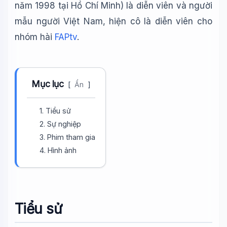
năm 1998 tại Hồ Chí Minh) là diễn viên và người
Tôi là trợ lý AI của TuDienWiki. Hãy hỏi tôi bất kỳ điều gì
về các bài viết trên Wiki!
mẫu người Việt Nam, hiện cô là diễn viên cho
nhóm hài
FAPtv
.
🪐 Sao Mộc là gì?
📚 Lịch sử Việt Nam
🔬 Albert Einstein
Mục lục
[
Ẩn
]
1. Tiểu sử
2. Sự nghiệp
3. Phim tham gia
4. Hình ảnh
Tiểu sử