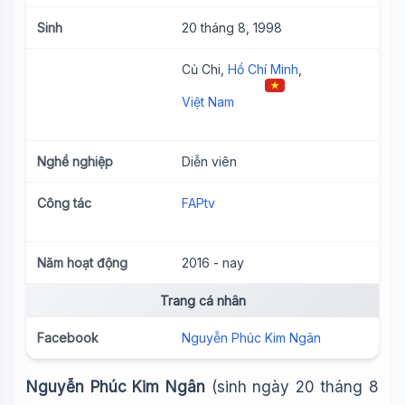
Sinh
20 tháng 8, 1998
Củ Chi,
Hồ Chí Minh
,
Việt Nam
Nghề nghiệp
Diễn viên
Công tác
FAPtv
Wiki Trợ Lý
🤖
Năm hoạt động
2016 - nay
Sẵn sàng hỗ trợ
Trang cá nhân
Facebook
Nguyễn Phúc Kim Ngân
🎓
Nguyễn Phúc Kim Ngân
(sinh ngày 20 tháng 8
Xin chào!