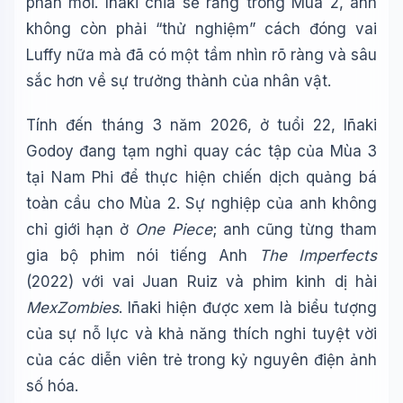
phần mới. Iñaki chia sẻ rằng trong Mùa 2, anh
không còn phải “thử nghiệm” cách đóng vai
Luffy nữa mà đã có một tầm nhìn rõ ràng và sâu
sắc hơn về sự trưởng thành của nhân vật.
Tính đến tháng 3 năm 2026, ở tuổi 22, Iñaki
Godoy đang tạm nghỉ quay các tập của Mùa 3
tại Nam Phi để thực hiện chiến dịch quảng bá
toàn cầu cho Mùa 2. Sự nghiệp của anh không
chỉ giới hạn ở
One Piece
; anh cũng từng tham
gia bộ phim nói tiếng Anh
The Imperfects
(2022) với vai Juan Ruiz và phim kinh dị hài
MexZombies
. Iñaki hiện được xem là biểu tượng
của sự nỗ lực và khả năng thích nghi tuyệt vời
của các diễn viên trẻ trong kỷ nguyên điện ảnh
số hóa.