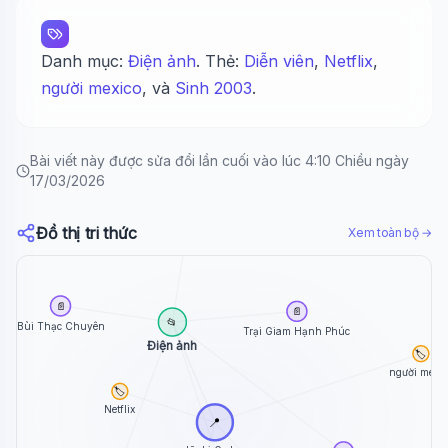
Danh mục:
Điện ảnh
. Thẻ:
Diễn viên
,
Netflix
,
người mexico
, và
Sinh 2003
.
Bài viết này được sửa đổi lần cuối vào lúc 4:10 Chiều ngày
17/03/2026
📄
Trùm Sò (phim 2026)
Đồ thị tri thức
Xem toàn bộ →
📄
📄
📂
Bùi Thạc Chuyên
Trại Giam Hạnh Phúc
Điện ảnh
🏷️
người mexic
🏷️
Netflix
📍