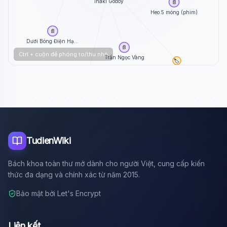
Iñaki Godoy
📄
Heo 5 móng (phim)
📄
Dưới Bóng Điện Hạ...
📄
Ctrl + cuộn để phóng to/thu nhỏ
Trần Ngọc Vàng
🏷️
Diễn viên
🏷️
Sinh 2003
TudienWiki
Bách khoa toàn thư mở dành cho người Việt, cung cấp kiến
thức đa dạng và chính xác từ năm 2015.
Bảo mật bởi Let's Encrypt
Liên kết