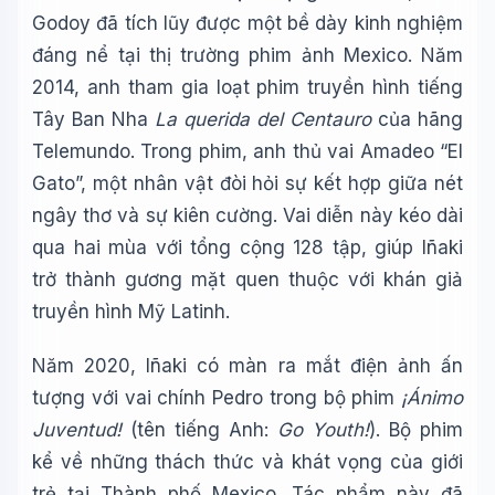
Godoy đã tích lũy được một bề dày kinh nghiệm
đáng nể tại thị trường phim ảnh Mexico. Năm
2014, anh tham gia loạt phim truyền hình tiếng
Tây Ban Nha
La querida del Centauro
của hãng
Telemundo. Trong phim, anh thủ vai Amadeo “El
Gato”, một nhân vật đòi hỏi sự kết hợp giữa nét
ngây thơ và sự kiên cường. Vai diễn này kéo dài
qua hai mùa với tổng cộng 128 tập, giúp Iñaki
trở thành gương mặt quen thuộc với khán giả
truyền hình Mỹ Latinh.
Năm 2020, Iñaki có màn ra mắt điện ảnh ấn
tượng với vai chính Pedro trong bộ phim
¡Ánimo
Juventud!
(tên tiếng Anh:
Go Youth!
). Bộ phim
kể về những thách thức và khát vọng của giới
trẻ tại Thành phố Mexico. Tác phẩm này đã