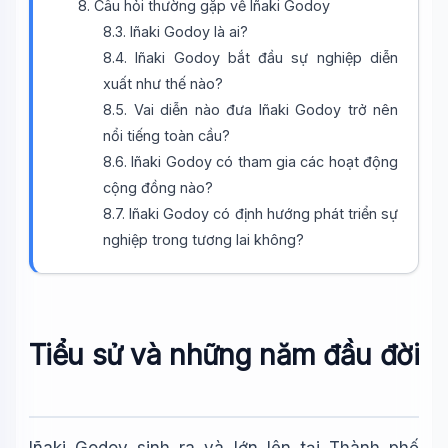
8. Câu hỏi thường gặp về Iñaki Godoy
8.3. Iñaki Godoy là ai?
8.4. Iñaki Godoy bắt đầu sự nghiệp diễn
xuất như thế nào?
8.5. Vai diễn nào đưa Iñaki Godoy trở nên
Wiki Trợ Lý
nổi tiếng toàn cầu?
🤖
Sẵn sàng hỗ trợ
8.6. Iñaki Godoy có tham gia các hoạt động
cộng đồng nào?
8.7. Iñaki Godoy có định hướng phát triển sự
🎓
nghiệp trong tương lai không?
Xin chào!
Tôi là trợ lý AI của TuDienWiki. Hãy hỏi tôi bất kỳ điều gì
về các bài viết trên Wiki!
Tiểu sử và những năm đầu đời
🪐 Sao Mộc là gì?
📚 Lịch sử Việt Nam
🔬 Albert Einstein