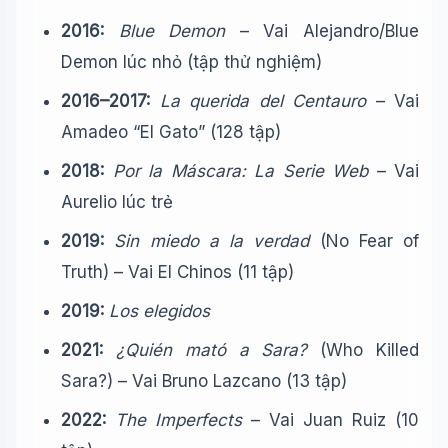
2016:
Blue Demon
– Vai Alejandro/Blue
Demon lúc nhỏ (tập thử nghiệm)
2016–2017:
La querida del Centauro
– Vai
Amadeo “El Gato” (128 tập)
2018:
Por la Máscara: La Serie Web
– Vai
Aurelio lúc trẻ
2019:
Sin miedo a la verdad
(No Fear of
Truth) – Vai El Chinos (11 tập)
2019:
Los elegidos
2021:
¿Quién mató a Sara?
(Who Killed
Sara?) – Vai Bruno Lazcano (13 tập)
2022:
The Imperfects
– Vai Juan Ruiz (10