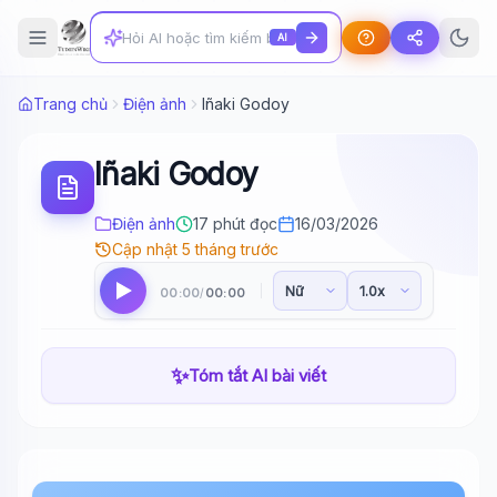
AI
Trang chủ
Điện ảnh
Iñaki Godoy
Iñaki Godoy
Điện ảnh
17 phút đọc
16/03/2026
Cập nhật 5 tháng trước
00:00
00:00
/
✨
Tóm tắt AI bài viết