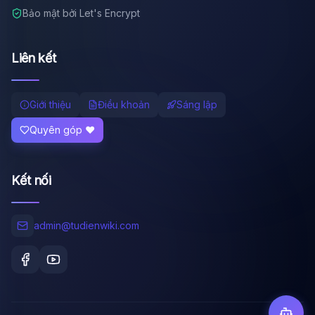
Bảo mật bởi Let's Encrypt
Liên kết
Giới thiệu
Điều khoản
Sáng lập
Quyên góp ❤️
Kết nối
admin@tudienwiki.com