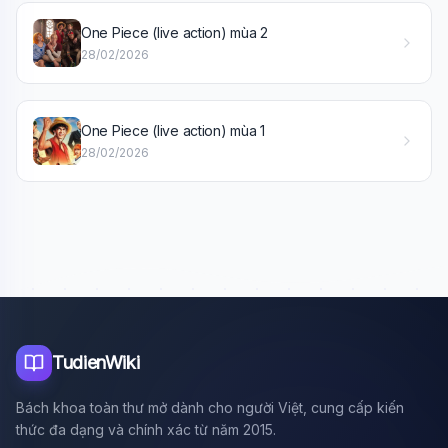
One Piece (live action) mùa 2
Xin chào!
28/02/2026
Tôi là trợ lý AI của TuDienWiki. Hãy hỏi tôi bất kỳ điều gì
về các bài viết trên Wiki!
🪐 Sao Mộc là gì?
One Piece (live action) mùa 1
28/02/2026
📚 Lịch sử Việt Nam
🔬 Albert Einstein
TudienWiki
Bách khoa toàn thư mở dành cho người Việt, cung cấp kiến
thức đa dạng và chính xác từ năm 2015.