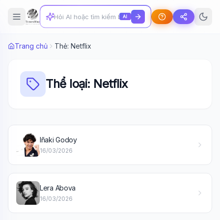
AI
Trang chủ
Thẻ: Netflix
Thể loại: Netflix
Iñaki Godoy
16/03/2026
Wiki Trợ Lý
🤖
Sẵn sàng hỗ trợ
Lera Abova
16/03/2026
🎓