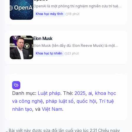
OpenAI là một phòng thí nghiệm nghiên cứu trí tuệ
nhân tạo...
Khoa học máy tính
18 phút
Elon Musk
Elon Musk (tên đầy đủ: Elon Reeve Musk) là một
doanh nhân,...
Khoa học tự nhiên
23 phút
Danh mục:
Luật pháp
. Thẻ:
2025
,
ai
,
khoa học
và công nghệ
,
pháp luật số
,
quốc hội
,
Trí tuệ
nhân tạo
, và
Việt Nam
.
Bài viết này được sửa đổi lần cuối vào lúc 2:31 Chiều ngày