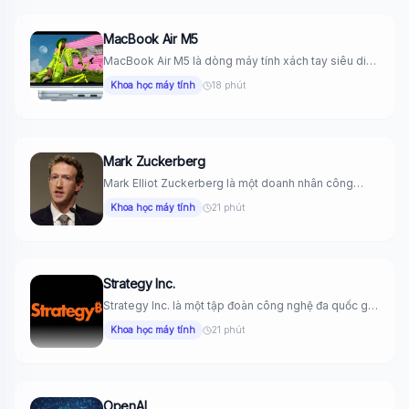
MacBook Air M5
MacBook Air M5 là dòng máy tính xách tay siêu di
động...
Khoa học máy tính
18 phút
Mark Zuckerberg
Mark Elliot Zuckerberg là một doanh nhân công
nghệ, lập trình viên...
Khoa học máy tính
21 phút
Strategy Inc.
Strategy Inc. là một tập đoàn công nghệ đa quốc gia
của...
Khoa học máy tính
21 phút
OpenAI