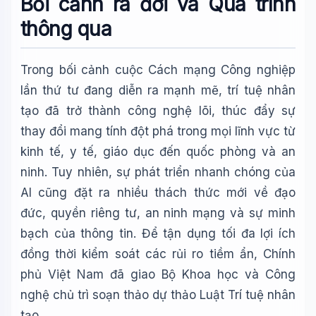
Bối cảnh ra đời và Quá trình
📚 Lịch sử Việt Nam
thông qua
🔬 Albert Einstein
Trong bối cảnh cuộc Cách mạng Công nghiệp
lần thứ tư đang diễn ra mạnh mẽ, trí tuệ nhân
tạo đã trở thành công nghệ lõi, thúc đẩy sự
thay đổi mang tính đột phá trong mọi lĩnh vực từ
kinh tế, y tế, giáo dục đến quốc phòng và an
ninh. Tuy nhiên, sự phát triển nhanh chóng của
AI cũng đặt ra nhiều thách thức mới về đạo
đức, quyền riêng tư, an ninh mạng và sự minh
bạch của thông tin. Để tận dụng tối đa lợi ích
đồng thời kiểm soát các rủi ro tiềm ẩn, Chính
phủ Việt Nam đã giao Bộ Khoa học và Công
nghệ chủ trì soạn thảo dự thảo Luật Trí tuệ nhân
tạo.