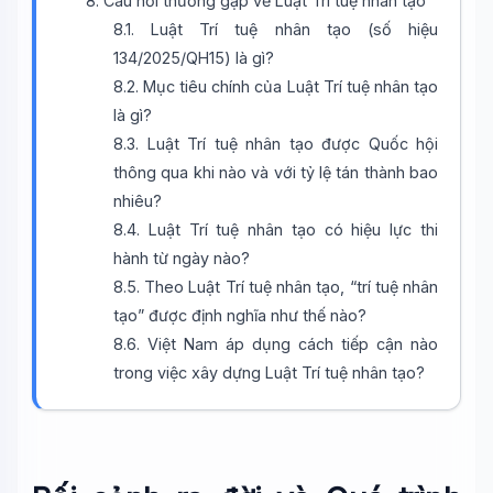
8. Câu hỏi thường gặp về Luật Trí tuệ nhân tạo
8.1. Luật Trí tuệ nhân tạo (số hiệu
134/2025/QH15) là gì?
8.2. Mục tiêu chính của Luật Trí tuệ nhân tạo
là gì?
8.3. Luật Trí tuệ nhân tạo được Quốc hội
thông qua khi nào và với tỷ lệ tán thành bao
nhiêu?
Wiki Trợ Lý
🤖
8.4. Luật Trí tuệ nhân tạo có hiệu lực thi
Sẵn sàng hỗ trợ
hành từ ngày nào?
8.5. Theo Luật Trí tuệ nhân tạo, “trí tuệ nhân
🎓
tạo” được định nghĩa như thế nào?
8.6. Việt Nam áp dụng cách tiếp cận nào
trong việc xây dựng Luật Trí tuệ nhân tạo?
Xin chào!
Tôi là trợ lý AI của TuDienWiki. Hãy hỏi tôi bất kỳ điều gì
về các bài viết trên Wiki!
🪐 Sao Mộc là gì?