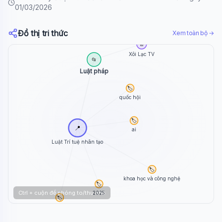
01/03/2026
Đồ thị tri thức
Xem toàn bộ →
📄
Xôi Lạc TV
📂
Luật pháp
🏷️
quốc hội
🏷️
📍
ai
Luật Trí tuệ nhân tạo
🏷️
khoa học và công nghệ
🏷️
Ctrl + cuộn để phóng to/thu nhỏ
2025
🏷️
pháp luật số