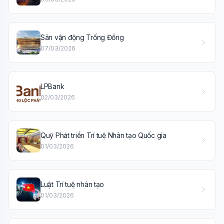
Sân vận động Trống Đồng
07/03/2026
LPBank
02/03/2026
Quỹ Phát triển Trí tuệ Nhân tạo Quốc gia
01/03/2026
Luật Trí tuệ nhân tạo
01/03/2026