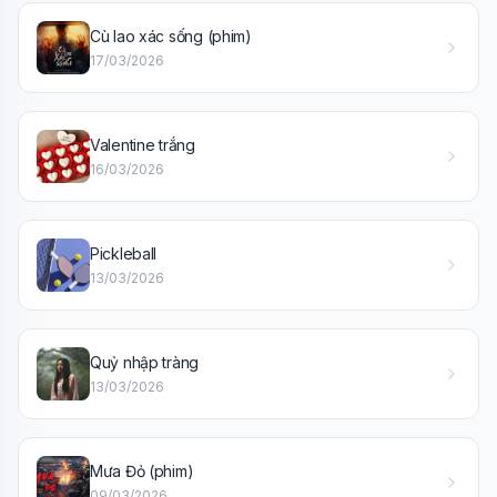
Cù lao xác sống (phim)
17/03/2026
Wiki Trợ Lý
🤖
Sẵn sàng hỗ trợ
Valentine trắng
16/03/2026
🎓
Pickleball
Xin chào!
13/03/2026
Tôi là trợ lý AI của TuDienWiki. Hãy hỏi tôi bất kỳ điều gì
về các bài viết trên Wiki!
🪐 Sao Mộc là gì?
Quỷ nhập tràng
13/03/2026
📚 Lịch sử Việt Nam
🔬 Albert Einstein
Mưa Đỏ (phim)
09/03/2026