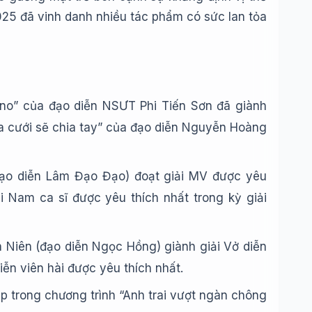
2025 đã vinh danh nhiều tác phẩm có sức lan tỏa
no” của đạo diễn NSƯT Phi Tiến Sơn đã giành
a cưới sẽ chia tay” của đạo diễn Nguyễn Hoàng
ạo diễn Lâm Đạo Đạo) đoạt giải MV được yêu
ải Nam ca sĩ được yêu thích nhất trong kỳ giải
 Niên (đạo diễn Ngọc Hồng) giành giải Vở diễn
n viên hài được yêu thích nhất.
 trong chương trình “Anh trai vượt ngàn chông