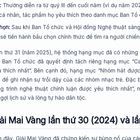
:
Thường diễn ra từ quý III đến cuối năm (ví dụ năm 202
cá nhân, tác phẩm họ yêu thích theo danh mục Ban Tổ 
họn:
Sau khi Ban Tổ chức và Hội đồng Nghệ thuật sàng l
 sẽ tiến hành bầu chọn chính thức để tìm ra người chiế
lần thứ 31 (năm 2025), hệ thống hạng mục đã có những
 Ban Tổ chức đã quyết định tách riêng hạng mục “Ca
 thích nhất”. Bên cạnh đó, hạng mục “Nhóm hát được
để ghi nhận sự trỗi dậy của các nhóm nhạc trẻ. Đặc b
g trình nghệ thuật chính luận được yêu thích nhất”, 
gợi lịch sử và lòng tự hào dân tộc.
ải Mai Vàng lần thứ 30 (2024) và lầ
đây, Giải Mai Vàng đã chứng kiến sự bùng nổ của các