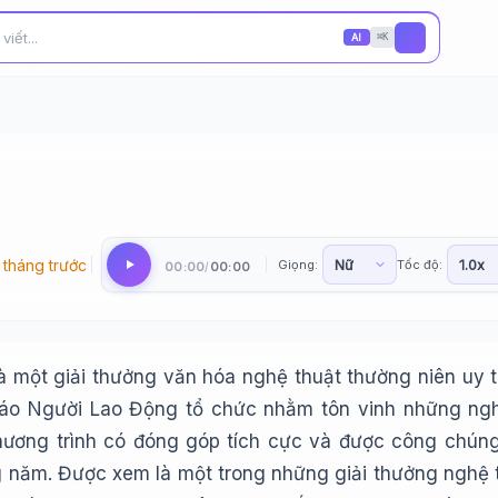
AI
⌘K
 tháng trước
Giọng:
Tốc độ:
00:00
00:00
/
à một giải thưởng văn hóa nghệ thuật thường niên uy tí
Báo Người Lao Động tổ chức nhằm tôn vinh những ngh
ương trình có đóng góp tích cực và được công chún
ng năm. Được xem là một trong những giải thưởng nghệ 