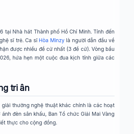
26 tại Nhà hát Thành phố Hồ Chí Minh. Tính đến
ghệ sĩ trẻ. Ca sĩ
Hòa Minzy
là người dẫn đầu về
 nhận được nhiều đề cử nhất (3 đề cử). Vòng bầu
2026, hứa hẹn một cuộc đua kịch tính giữa các
g tri ân
 giải thưởng nghệ thuật khác chính là các hoạt
rỡ ánh đèn sân khấu, Ban Tổ chức Giải Mai Vàng
iết thực cho cộng đồng.