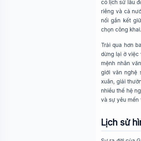
có lịch sử lâu 
riêng và cả nư
nối gắn kết gi
chọn công khai
Trải qua hơn ba
dừng lại ở việ
mệnh nhân văn,
giới văn nghệ 
xuân, giải thưở
nhiều thế hệ ng
và sự yêu mến 
Lịch sử h
Sự ra đời của G