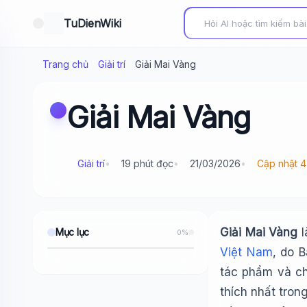
TuDienWiki
Trang chủ
Giải trí
Giải Mai Vàng
Giải Mai Vàng
Giải trí
•
19 phút đọc
•
21/03/2026
•
Cập nhật 4
Giải Mai Vàng
l
Mục lục
0%
Việt Nam
, do 
tác phẩm và ch
thích nhất tro