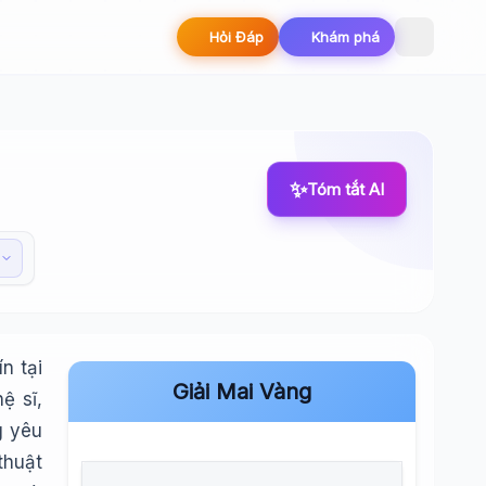
Hỏi Đáp
Khám phá
✨
Tóm tắt AI
n tại
Giải Mai Vàng
ệ sĩ,
g yêu
thuật