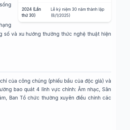
 sống
2024 (Lần
Lễ kỷ niệm 30 năm thành lập
thứ 30)
(8/1/2025)
 hạng
ng số và xu hướng thưởng thức nghệ thuật hiện
 chí của công chúng (phiếu bầu của độc giả) và
ường bao quát 4 lĩnh vực chính: Âm nhạc, Sân
năm, Ban Tổ chức thường xuyên điều chỉnh các