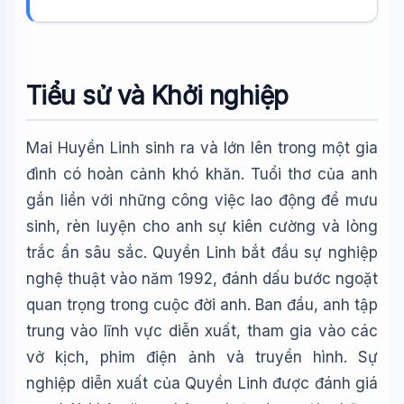
Wiki Trợ Lý
🤖
Sẵn sàng hỗ trợ
Tiểu sử và Khởi nghiệp
🎓
Mai Huyền Linh sinh ra và lớn lên trong một gia
đình có hoàn cảnh khó khăn. Tuổi thơ của anh
Xin chào!
gắn liền với những công việc lao động để mưu
Tôi là trợ lý AI của TuDienWiki. Hãy hỏi tôi bất kỳ điều gì
về các bài viết trên Wiki!
sinh, rèn luyện cho anh sự kiên cường và lòng
trắc ẩn sâu sắc. Quyền Linh bắt đầu sự nghiệp
🪐 Sao Mộc là gì?
nghệ thuật vào năm 1992, đánh dấu bước ngoặt
📚 Lịch sử Việt Nam
quan trọng trong cuộc đời anh. Ban đầu, anh tập
🔬 Albert Einstein
trung vào lĩnh vực diễn xuất, tham gia vào các
vở kịch, phim điện ảnh và truyền hình. Sự
nghiệp diễn xuất của Quyền Linh được đánh giá