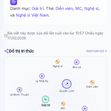
Danh mục:
Giải trí
. Thẻ:
Diễn viên
,
MC
,
Nghệ sĩ
,
và
Nghệ sĩ Việt Nam
.
Bài viết này được sửa đổi lần cuối vào lúc 10:57 Chiều ngày
17/02/2026
Đồ thị tri thức
Xem toàn bộ →
🏷️
📄
Nghệ sĩ
Miu Lê
📄
Lý Nhã Kỳ
🏷️
📍
Diễn viên
📄
Quyền Linh
Lê Minh Thuấn
📂
🏷️
Giải trí
MC
📄