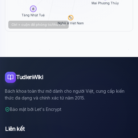
Mai Phương Thúy
📄
Tăng Nhật Tuệ
🏷️
Nghệ sĩ Việt Nam
Ctrl + cuộn để phóng to/thu nhỏ
📄
Hải Đăng Doo
TudienWiki
Bách khoa toàn thư mở dành cho người Việt, cung cấp kiến
thức đa dạng và chính xác từ năm 2015.
Bảo mật bởi Let's Encrypt
Liên kết