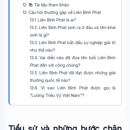
12. 📚 Tài liệu tham khảo
13. Câu hỏi thường gặp về Liên Bỉnh Phát
13.1. Liên Bỉnh Phát là ai?
13.2. Liên Bỉnh Phát sinh ra ở đâu và tên khai
sinh là gì?
13.3. Liên Bỉnh Phát bắt đầu sự nghiệp giải trí
như thế nào?
13.4. Vai diễn nào đã đưa tên tuổi Liên Bỉnh
Wiki Trợ Lý
🤖
Phát đến với công chúng?
Sẵn sàng hỗ trợ
13.5. Liên Bỉnh Phát đã đạt được những giải
thưởng quốc tế nào?
13.6. Vì sao Liên Bỉnh Phát được gọi là
🎓
“Lương Triều Vỹ Việt Nam”?
Xin chào!
Tôi là trợ lý AI của TuDienWiki. Hãy hỏi tôi bất kỳ điều gì
về các bài viết trên Wiki!
Tiểu sử và những bước chân