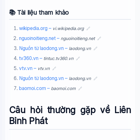
📚 Tài liệu tham khảo
wikipedia.org –
vi.wikipedia.org
🔗
nguoinoitieng.net –
nguoinoitieng.net
🔗
Nguồn từ laodong.vn –
laodong.vn
🔗
tv360.vn –
tintuc.tv360.vn
🔗
vtv.vn –
vtv.vn
🔗
Nguồn từ laodong.vn –
laodong.vn
🔗
baomoi.com –
baomoi.com
🔗
Câu hỏi thường gặp về Liên
Bỉnh Phát