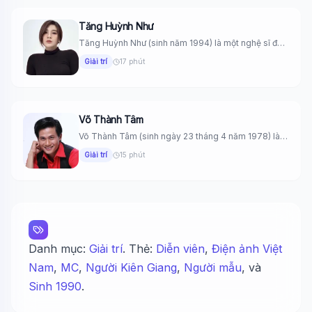
Tăng Huỳnh Như
Tăng Huỳnh Như (sinh năm 1994) là một nghệ sĩ đa
năng...
Giải trí
17 phút
Võ Thành Tâm
Võ Thành Tâm (sinh ngày 23 tháng 4 năm 1978) là
một...
Giải trí
15 phút
Danh mục:
Giải trí
. Thẻ:
Diễn viên
,
Điện ảnh Việt
Nam
,
MC
,
Người Kiên Giang
,
Người mẫu
, và
Sinh 1990
.