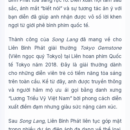
Bỉnh Phát tỏa sáng rực rỡ. Diễn xuất nội tâm sâu
sắc, ánh mắt “biết nói” và sự tương tác ăn ý với
bạn diễn đã giúp anh nhận được vô số lời khen
ngợi từ giới phê bình phim quốc tế.
Thành công của
Song Lang
đã mang về cho
Liên Bỉnh Phát giải thưởng
Tokyo Gemstone
(Viên ngọc quý Tokyo) tại Liên hoan phim Quốc
tế Tokyo năm 2018. Đây là giải thưởng dành
cho những diễn viên trẻ có tiềm năng tỏa sáng
trên toàn cầu. Kể từ đây, anh được truyền thông
và người hâm mộ ưu ái gọi bằng danh xưng
“Lương Triều Vỹ Việt Nam” bởi phong cách diễn
xuất điềm đạm nhưng giàu sức nặng cảm xúc.
Sau
Song Lang
, Liên Bỉnh Phát liên tục góp mặt
trong nhiều dự án điện ảnh đa dạng về thể loại.