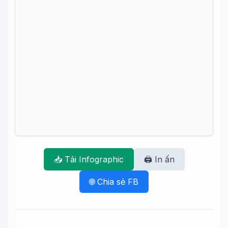
📥 Tải Infographic
🖨️ In ấn
🌐 Chia sẻ FB