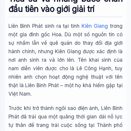
🪐 Sao Mộc là gì?
đầu tiên vào giới giải trí
📚 Lịch sử Việt Nam
🔬 Albert Einstein
Liên Bỉnh Phát sinh ra tại tỉnh
Kiên Giang
trong
một gia đình gốc Hoa. Dù một số nguồn tin có
sự nhầm lẫn về quê quán do thay đổi địa giới
hành chính, nhưng Kiên Giang được xác định là
nơi anh sinh ra và lớn lên. Tên khai sinh của
nam diễn viên được cho là Lê Công Hạnh, tuy
nhiên anh chọn hoạt động nghệ thuật với tên
thật là Liên Bỉnh Phát – một họ khá hiếm gặp tại
Việt Nam.
Trước khi trở thành ngôi sao điện ảnh, Liên Bỉnh
Phát đã trải qua một quãng thời gian dài nỗ lực
tự thân để trang trải cuộc sống tại Thành phố