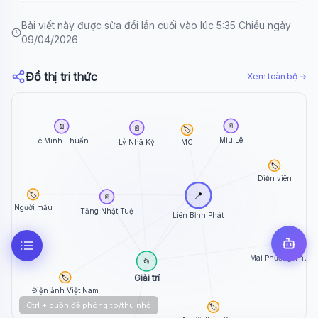
Bài viết này được sửa đổi lần cuối vào lúc 5:35 Chiều ngày
09/04/2026
Đồ thị tri thức
Xem toàn bộ →
📄
📄
📄
🏷️
Miu Lê
Lê Minh Thuấn
Lý Nhã Kỳ
MC
🏷️
Diễn viên
📍
🏷️
📄
Người mẫu
Tăng Nhật Tuệ
Liên Bỉnh Phát
📄
Mai Phương Thúy
📂
Giải trí
🏷️
Điện ảnh Việt Nam
Ctrl + cuộn để phóng to/thu nhỏ
🏷️