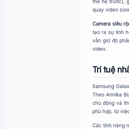
thế hệ trước),
quay video zoo
Camera siêu r
tạo ra sự linh
vẫn giữ độ phân
video.
Trí tuệ nh
Samsung Galaxy
Theo Annika Biz
chủ động và th
phù hợp, từ việ
Các tính năng n