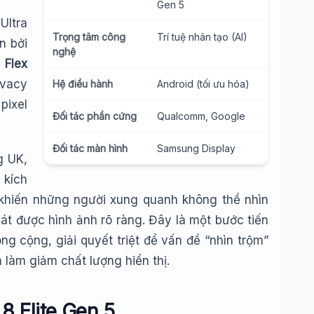
Gen 5
Ultra
Trọng tâm công
Trí tuệ nhân tạo (AI)
n bởi
nghệ
p
Flex
ivacy
Hệ điều hành
Android (tối ưu hóa)
pixel
Đối tác phần cứng
Qualcomm, Google
Đối tác màn hình
Samsung Display
g UK,
 kích
 khiến những người xung quanh không thể nhìn
sát được hình ảnh rõ ràng. Đây là một bước tiến
ng cộng, giải quyết triệt để vấn đề “nhìn trộm”
làm giảm chất lượng hiển thị.
8 Elite Gen 5