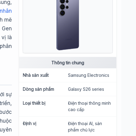
sung,
ệ nhân
nh mẽ
e Gen
vị là
 phân
Thông tin chung
Nhà sản xuất
Samsung Electronics
Dòng sản phẩm
Galaxy S26 series
ới sự
riển,
Loại thiết bị
Điện thoại thông minh
cao cấp
 bước
thuộc
Định vị
Điện thoại AI, sản
huyên
phẩm chủ lực