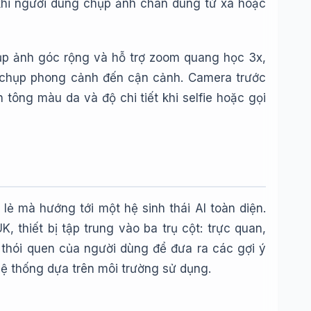
 khi người dùng chụp ảnh chân dung từ xa hoặc
p ảnh góc rộng và hỗ trợ zoom quang học 3x,
từ chụp phong cảnh đến cận cảnh. Camera trước
tông màu da và độ chi tiết khi selfie hoặc gọi
lẻ mà hướng tới một hệ sinh thái AI toàn diện.
 thiết bị tập trung vào ba trụ cột: trực quan,
 thói quen của người dùng để đưa ra các gợi ý
 hệ thống dựa trên môi trường sử dụng.