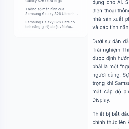
Galaxy S26 Ultra là gì?
dụng cho AI. S
Thông số màn hình của
điện thoại thô
Samsung Galaxy S26 Ultra như
thế nào?
nhà sản xuất p
Samsung Galaxy S26 Ultra có
tính năng gì đặc biệt về bảo
và các tính nă
mật?
Dưới sự dẫn dắ
Trải nghiệm Thi
được định hướn
phải là một “ng
người dùng. S
trọng khi Sams
mật cấp độ pi
Display.
Thiết bị bắt đ
chính thức lên 