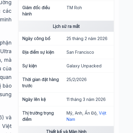
rường
Giám đốc điều
TM Roh
c các
hành
 minh
Lịch sử ra mắt
Ngày công bố
25 tháng 2 năm 2026
 phận
Ultra
Địa điểm sự kiện
San Francisco
h, mà
Sự kiện
Galaxy Unpacked
u của
 quan
Thời gian đặt hàng
25/2/2026
ị bảo
trước
msung
Ngày lên kệ
11 tháng 3 năm 2026
Thị trường trọng
Mỹ, Anh, Ấn Độ,
Việt
6) và
điểm
Nam
 Việt
Thiết kế và Màn hình