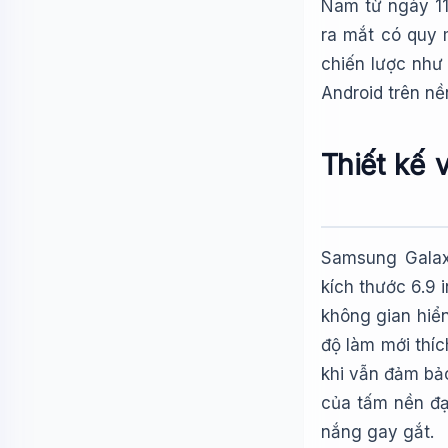
Nam từ ngày 11
ra mắt có quy 
chiến lược như
Android trên n
Thiết kế 
Samsung Galax
kích thước 6.9 
không gian hiển
độ làm mới thíc
khi vẫn đảm bả
của tấm nền đạ
nắng gay gắt.