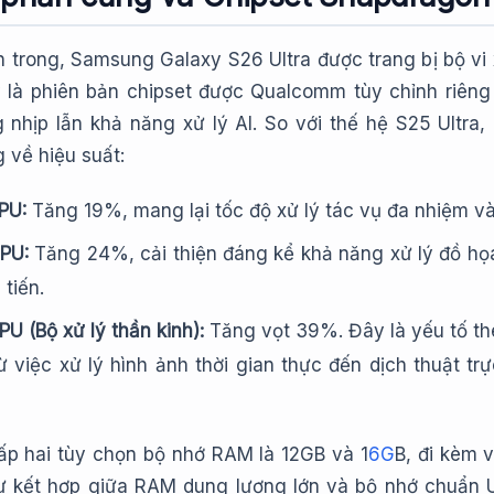
n trong, Samsung Galaxy S26 Ultra được trang bị bộ vi
y là phiên bản chipset được Qualcomm tùy chỉnh riêng
 nhịp lẫn khả năng xử lý AI. So với thế hệ S25 Ultra
 về hiệu suất:
PU:
Tăng 19%, mang lại tốc độ xử lý tác vụ đa nhiệm 
PU:
Tăng 24%, cải thiện đáng kể khả năng xử lý đồ họ
 tiến.
PU (Bộ xử lý thần kinh):
Tăng vọt 39%. Đây là yếu tố th
 việc xử lý hình ảnh thời gian thực đến dịch thuật t
cấp hai tùy chọn bộ nhớ RAM là 12GB và 1
6G
B, đi kèm 
ự kết hợp giữa RAM dung lượng lớn và bộ nhớ chuẩn UF