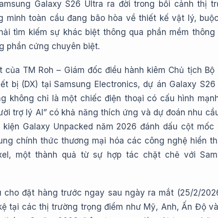
amsung Galaxy S26 Ultra ra đời trong bối cảnh thị t
ng minh toàn cầu đang bão hòa về thiết kế vật lý, buộ
hải tìm kiếm sự khác biệt thông qua phần mềm thông
ng phần cứng chuyên biệt.
t của TM Roh – Giám đốc điều hành kiêm Chủ tịch Bộ
ết bị (DX) tại Samsung Electronics, dự án Galaxy S26 
g không chỉ là một chiếc điện thoại có cấu hình mạn
ười trợ lý AI” có khả năng thích ứng và dự đoán nhu cầ
ự kiện Galaxy Unpacked năm 2026 đánh dấu cột mốc
ung chính thức thương mại hóa các công nghệ hiển th
xel, một thành quả từ sự hợp tác chặt chẽ với Sa
ầu cho đặt hàng trước ngay sau ngày ra mắt (25/2/202
kệ tại các thị trường trọng điểm như Mỹ, Anh, Ấn Độ và