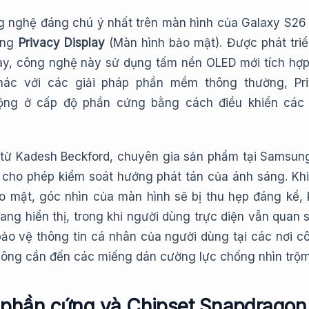
 nghệ đáng chú ý nhất trên màn hình của Galaxy S26 
năng
Privacy Display
(Màn hình bảo mật). Được phát triể
ay, công nghệ này sử dụng tấm nền OLED mới tích hợ
hác với các giải pháp phần mềm thông thường, Pr
động ở cấp độ phần cứng bằng cách điều khiển các 
h từ Kadesh Beckford, chuyên gia sản phẩm tại Samsun
cho phép kiểm soát hướng phát tán của ánh sáng. Khi
o mật, góc nhìn của màn hình sẽ bị thu hẹp đáng kể,
ang hiển thị, trong khi người dùng trực diện vẫn quan 
bảo vệ thông tin cá nhân của người dùng tại các nơi cô
ông cần đến các miếng dán cường lực chống nhìn trộm 
 phần cứng và Chipset Snapdragon 