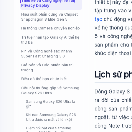
Thiết kế và Công nghệ hiển thị
thiết bị này đạ
Privacy Display
tập trung vào v
Hiệu suất phần cứng và Chipset
tạo
chủ động và
Snapdragon 8 Elite Gen 5
về hệ thống qu
Hệ thống Camera chuyên nghiệp
5 và công nghệ 
Trí tuệ nhân tạo Galaxy AI thế hệ
thứ ba
sản phẩm chủ 
Pin và Công nghệ sạc nhanh
khúc điện thoại
Super Fast Charging 3.0
Giá bán và Các phiên bản thị
trường
Lịch sử ph
Điều có thể bạn chưa biết
Câu hỏi thường gặp về Samsung
Dòng Galaxy S 
Galaxy S26 Ultra
ra đời của chi
Samsung Galaxy S26 Ultra là
gì?
dòng sản phẩm 
Khi nào Samsung Galaxy S26
ngoặt, từ việc
Ultra được ra mắt và lên kệ?
dòng Note trướ
Điểm nổi bật của Samsung