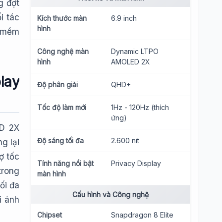
g đợt
i tác
Kích thước màn
6.9 inch
hình
n mềm
Công nghệ màn
Dynamic LTPO
hình
AMOLED 2X
lay
Độ phân giải
QHD+
Tốc độ làm mới
1Hz - 120Hz (thích
ứng)
ED 2X
Độ sáng tối đa
2.600 nit
g lại
ợ tốc
Tính năng nổi bật
Privacy Display
trong
màn hình
ối đa
Cấu hình và Công nghệ
i ánh
Chipset
Snapdragon 8 Elite