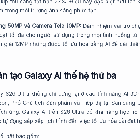
 giúp thu sáng tốt hơn 37%. Điều này đặc biệt hữu ích
m trong môi trường ánh sáng phức tạp.
ộng 50MP và Camera Tele 10MP:
Đảm nhiệm vai trò chụ
 hoạt tối đa cho người sử dụng trong mọi tình huống 
 giải 12MP nhưng được tối ưu hóa bằng AI để cải thiện 
ân tạo Galaxy AI thế hệ thứ ba
 S26 Ultra không chỉ dừng lại ở các tính năng AI đơn 
on, Phó Chủ tịch Sản phẩm và Tiếp thị tại Samsung UK,
ích ứng. Galaxy AI trên S26 Ultra có khả năng học hỏi
c tự động sắp xếp lịch trình đến việc tối ưu hóa cài đặt
ổi bật bao gồm: