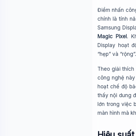
Điểm nhấn công
chính là tính 
Samsung Displ
Magic Pixel
. K
Display hoạt 
“hẹp” và “rộng”.
Theo giải thíc
công nghệ này 
hoạt chế độ bả
thấy nội dung đ
lớn trong việc 
màn hình mà kh
Hiệu suất