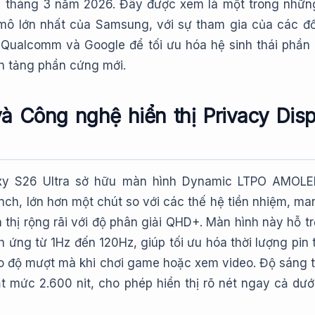
 tháng 3 năm 2026. Đây được xem là một trong nhữn
mô lớn nhất của Samsung, với sự tham gia của các đố
 Qualcomm và Google để tối ưu hóa hệ sinh thái phầ
ền tảng phần cứng mới.
và Công nghệ hiển thị Privacy Disp
y S26 Ultra sở hữu màn hình Dynamic LTPO AMOL
inch, lớn hơn một chút so với các thế hệ tiền nhiệm, man
 thị rộng rãi với độ phân giải QHD+. Màn hình này hỗ tr
h ứng từ 1Hz đến 120Hz, giúp tối ưu hóa thời lượng pin 
o độ mượt mà khi chơi game hoặc xem video. Độ sáng t
t mức 2.600 nit, cho phép hiển thị rõ nét ngay cả dướ