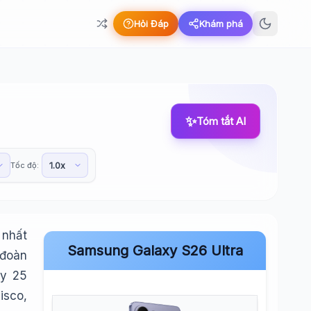
Hỏi Đáp
Khám phá
✨
Tóm tắt AI
Tốc độ:
 nhất
Samsung Galaxy S26 Ultra
 đoàn
ày 25
isco,