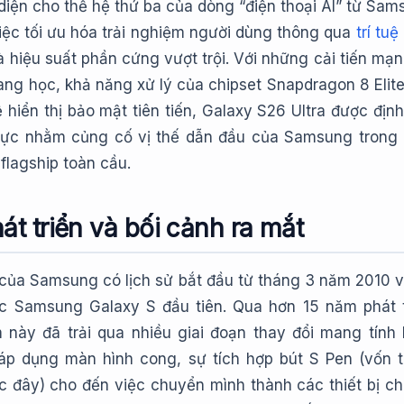
i diện cho thế hệ thứ ba của dòng “điện thoại AI” từ Sam
iệc tối ưu hóa trải nghiệm người dùng thông qua
trí tu
 hiệu suất phần cứng vượt trội. Với những cải tiến mạ
ang học, khả năng xử lý của chipset Snapdragon 8 Elit
hiển thị bảo mật tiên tiến, Galaxy S26 Ultra được định 
lực nhằm củng cố vị thế dẫn đầu của Samsung trong
 flagship toàn cầu.
át triển và bối cảnh ra mắt
của Samsung có lịch sử bắt đầu từ tháng 3 năm 2010 v
ếc Samsung Galaxy S đầu tiên. Qua hơn 15 năm phát t
này đã trải qua nhiều giai đoạn thay đổi mang tính
 áp dụng màn hình cong, sự tích hợp bút S Pen (vốn 
c đây) cho đến việc chuyển mình thành các thiết bị c