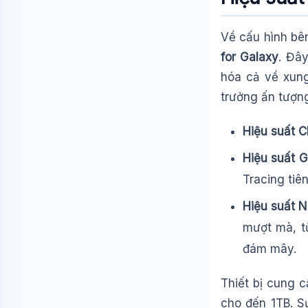
Về cấu hình bê
for Galaxy
. Đâ
hóa cả về xung
trưởng ấn tượng
Hiệu suất C
Hiệu suất G
Tracing tiên
Hiệu suất N
mượt mà, từ
đám mây.
Thiết bị cung 
cho đến 1TB. S