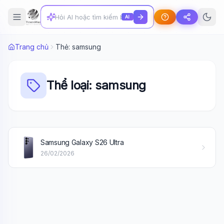
AI
Trang chủ
Thẻ: samsung
Thể loại: samsung
Wiki Trợ Lý
🤖
Samsung Galaxy S26 Ultra
Sẵn sàng hỗ trợ
26/02/2026
🎓
Xin chào!