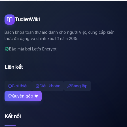
Tôi là trợ lý AI của TuDienWiki. Hãy hỏi tôi bất kỳ điều gì
về các bài viết trên Wiki!
🪐 Sao Mộc là gì?
TudienWiki
📚 Lịch sử Việt Nam
Bách khoa toàn thư mở dành cho người Việt, cung cấp kiến
🔬 Albert Einstein
thức đa dạng và chính xác từ năm 2015.
Bảo mật bởi Let's Encrypt
Liên kết
Giới thiệu
Điều khoản
Sáng lập
Quyên góp ❤️
Kết nối