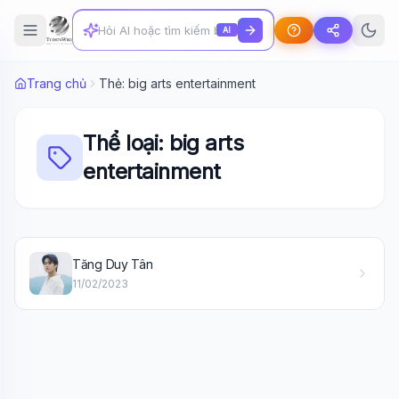
AI
Trang chủ
Thẻ: big arts entertainment
Thể loại: big arts
entertainment
Wiki Trợ Lý
🤖
Sẵn sàng hỗ trợ
Tăng Duy Tân
11/02/2023
🎓
Xin chào!