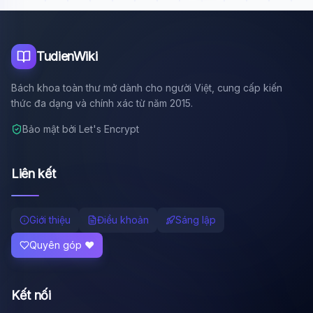
Tôi là trợ lý AI của TuDienWiki. Hãy hỏi tôi bất kỳ điều gì
về các bài viết trên Wiki!
🪐 Sao Mộc là gì?
TudienWiki
📚 Lịch sử Việt Nam
Bách khoa toàn thư mở dành cho người Việt, cung cấp kiến
🔬 Albert Einstein
thức đa dạng và chính xác từ năm 2015.
Bảo mật bởi Let's Encrypt
Liên kết
Giới thiệu
Điều khoản
Sáng lập
Quyên góp ❤️
Kết nối