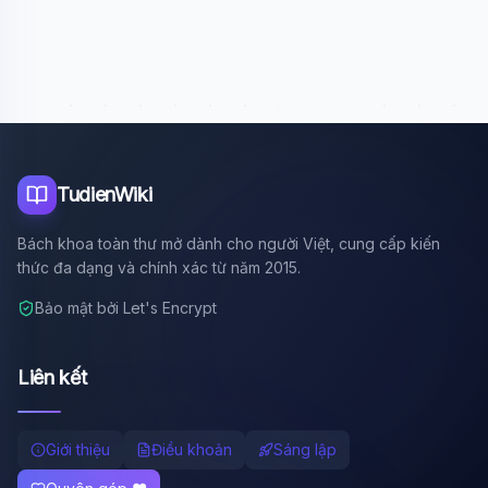
Xin chào!
Tôi là trợ lý AI của TuDienWiki. Hãy hỏi tôi bất kỳ điều gì
về các bài viết trên Wiki!
🪐 Sao Mộc là gì?
📚 Lịch sử Việt Nam
🔬 Albert Einstein
TudienWiki
Bách khoa toàn thư mở dành cho người Việt, cung cấp kiến
thức đa dạng và chính xác từ năm 2015.
Bảo mật bởi Let's Encrypt
Liên kết
Giới thiệu
Điều khoản
Sáng lập