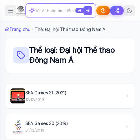
AI
Trang chủ
Thẻ: Đại hội Thể thao Đông Nam Á
Thể loại: Đại hội Thể thao
Đông Nam Á
Wiki Trợ Lý
🤖
SEA Games 31 (2021)
Sẵn sàng hỗ trợ
12/12/2019
🎓
SEA Games 30 (2019)
01/12/2019