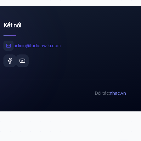
Kết nối
Wiki Trợ Lý
🤖
Sẵn sàng hỗ trợ
admin@tudienwiki.com
🎓
Xin chào!
Tôi là trợ lý AI của TuDienWiki. Hãy hỏi tôi bất kỳ
Đối tác:
nhac.vn
điều gì về các bài viết trên Wiki!
🪐 Sao Mộc là gì?
📚 Lịch sử Việt Nam
🔬 Albert Einstein