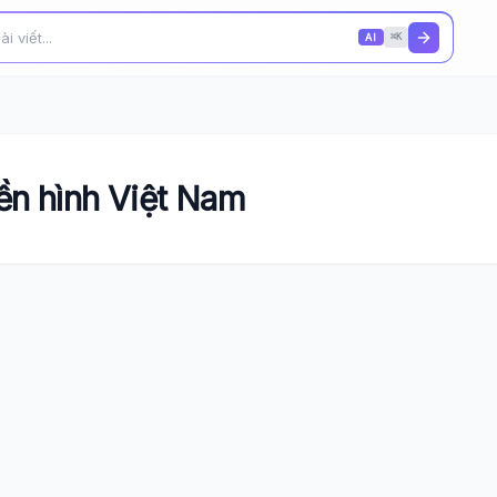
AI
⌘K
yền hình Việt Nam