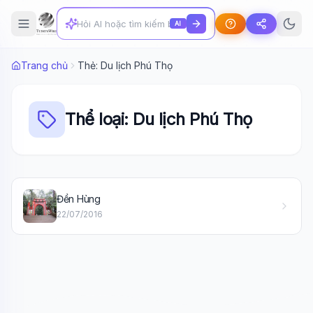
AI
Trang chủ
Thẻ: Du lịch Phú Thọ
Thể loại: Du lịch Phú Thọ
Wiki Trợ Lý
🤖
Đền Hùng
Sẵn sàng hỗ trợ
22/07/2016
🎓
Xin chào!