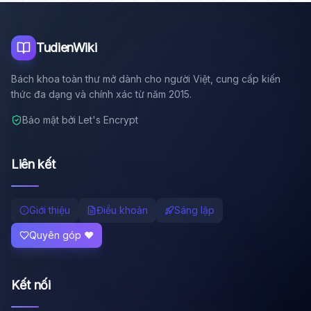
Tôi là trợ lý AI của TuDienWiki. Hãy hỏi tôi bất kỳ điều gì
về các bài viết trên Wiki!
🪐 Sao Mộc là gì?
TudienWiki
📚 Lịch sử Việt Nam
Bách khoa toàn thư mở dành cho người Việt, cung cấp kiến
🔬 Albert Einstein
thức đa dạng và chính xác từ năm 2015.
Bảo mật bởi Let's Encrypt
Liên kết
Giới thiệu
Điều khoản
Sáng lập
Quyên góp ❤️
Kết nối