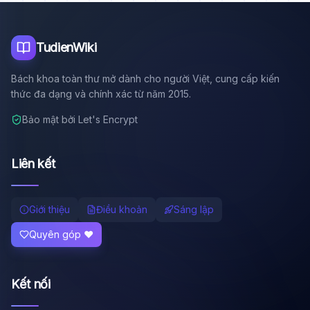
Tôi là trợ lý AI của TuDienWiki. Hãy hỏi tôi bất kỳ điều gì
về các bài viết trên Wiki!
🪐 Sao Mộc là gì?
TudienWiki
📚 Lịch sử Việt Nam
Bách khoa toàn thư mở dành cho người Việt, cung cấp kiến
🔬 Albert Einstein
thức đa dạng và chính xác từ năm 2015.
Bảo mật bởi Let's Encrypt
Liên kết
Giới thiệu
Điều khoản
Sáng lập
Quyên góp ❤️
Kết nối