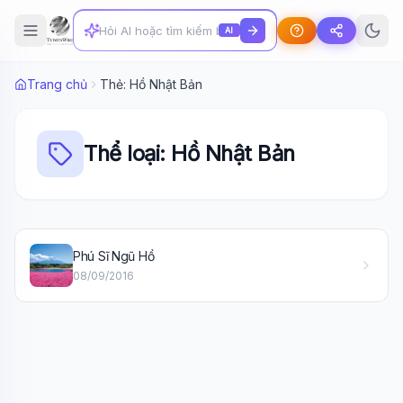
AI
Trang chủ
Thẻ: Hồ Nhật Bản
Thể loại: Hồ Nhật Bản
Wiki Trợ Lý
🤖
Phú Sĩ Ngũ Hồ
Sẵn sàng hỗ trợ
08/09/2016
🎓
Xin chào!