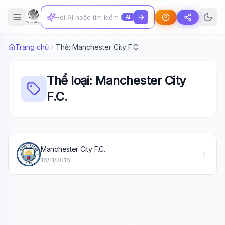
AI
Trang chủ
Thẻ: Manchester City F.C.
Thể loại: Manchester City
F.C.
Wiki Trợ Lý
🤖
Sẵn sàng hỗ trợ
Manchester City F.C.
16/11/2016
🎓
Xin chào!