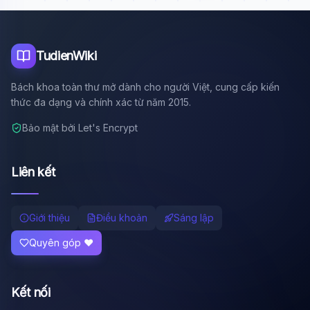
Tôi là trợ lý AI của TuDienWiki. Hãy hỏi tôi bất kỳ điều gì
về các bài viết trên Wiki!
🪐 Sao Mộc là gì?
TudienWiki
📚 Lịch sử Việt Nam
Bách khoa toàn thư mở dành cho người Việt, cung cấp kiến
🔬 Albert Einstein
thức đa dạng và chính xác từ năm 2015.
Bảo mật bởi Let's Encrypt
Liên kết
Giới thiệu
Điều khoản
Sáng lập
Quyên góp ❤️
Kết nối