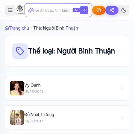
AI
Trang chủ
Thẻ: Người Bình Thuận
Thể loại: Người Bình Thuận
Vy Oanh
18/05/2021
Wiki Trợ Lý
🤖
Sẵn sàng hỗ trợ
Đỗ Nhật Trường
🎓
13/05/2017