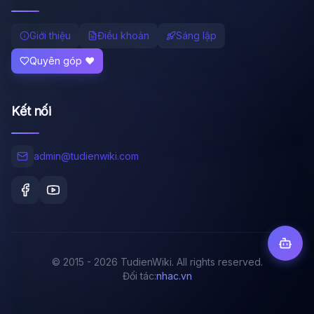
Giới thiệu
Điều khoản
Sáng lập
Quyên góp ❤️
Kết nối
admin@tudienwiki.com
© 2015 - 2026 TudienWiki. All rights reserved.
Đối tác:
nhac.vn