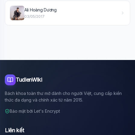
Xin chào!
Ali Hoàng Dương
Tôi là trợ lý AI của TuDienWiki. Hãy hỏi tôi bất kỳ điều gì
03/05/2017
về các bài viết trên Wiki!
🪐 Sao Mộc là gì?
📚 Lịch sử Việt Nam
🔬 Albert Einstein
TudienWiki
Bách khoa toàn thư mở dành cho người Việt, cung cấp kiến
thức đa dạng và chính xác từ năm 2015.
Bảo mật bởi Let's Encrypt
Liên kết