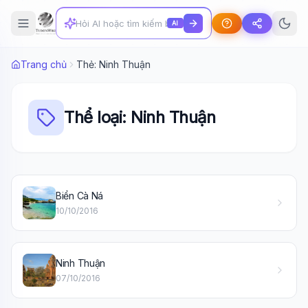
AI
Trang chủ
Thẻ: Ninh Thuận
Thể loại: Ninh Thuận
Biển Cà Ná
10/10/2016
Wiki Trợ Lý
🤖
Sẵn sàng hỗ trợ
Ninh Thuận
🎓
07/10/2016