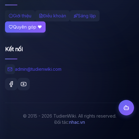
Giới thiệu
Điều khoản
Sáng lập
Quyên góp ❤️
Kết nối
admin@tudienwiki.com
© 2015 - 2026 TudienWiki. All rights reserved.
Đối tác:
nhac.vn