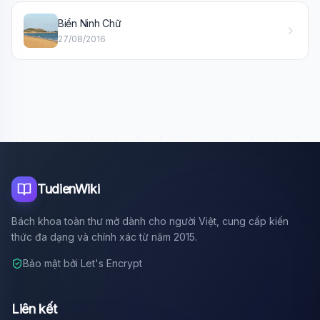
Xin chào!
Biển Ninh Chữ
Tôi là trợ lý AI của TuDienWiki. Hãy hỏi tôi bất kỳ điều gì
27/08/2016
về các bài viết trên Wiki!
🪐 Sao Mộc là gì?
📚 Lịch sử Việt Nam
🔬 Albert Einstein
TudienWiki
Bách khoa toàn thư mở dành cho người Việt, cung cấp kiến
thức đa dạng và chính xác từ năm 2015.
Bảo mật bởi Let's Encrypt
Liên kết