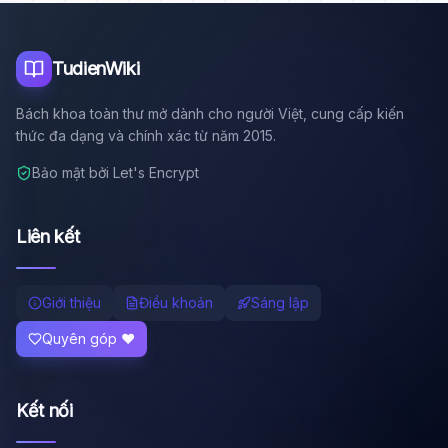
Tôi là trợ lý AI của TuDienWiki. Hãy hỏi tôi bất kỳ điều gì
về các bài viết trên Wiki!
🪐 Sao Mộc là gì?
TudienWiki
📚 Lịch sử Việt Nam
Bách khoa toàn thư mở dành cho người Việt, cung cấp kiến
🔬 Albert Einstein
thức đa dạng và chính xác từ năm 2015.
Bảo mật bởi Let's Encrypt
Liên kết
Giới thiệu
Điều khoản
Sáng lập
Quyên góp ❤️
Kết nối