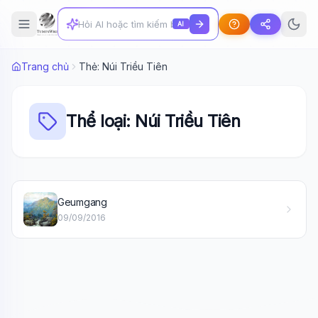
AI
Trang chủ
Thẻ: Núi Triều Tiên
Thể loại: Núi Triều Tiên
Wiki Trợ Lý
🤖
Geumgang
Sẵn sàng hỗ trợ
09/09/2016
🎓
Xin chào!